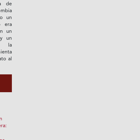
a de
ombia
mo un
o era
En un
y un
, la
ienta
ato al
n
ra: