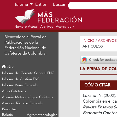
Ir al menú de navegación principal
Ir al contenido principal
Ir al pie de página del sitio
Idioma
Entrar
Buscar
Número Actual
Archivos
Acerca de
Bienvenidos al Portal de
INICIO
/
ARCHIVOS
Publicaciones de la
ARTÍCULOS
Federación Nacional de
Cafeteros de Colombia.
Inicio
LA PRIMA DE CO
Informe del Gerente General FNC
Informe de Gestión FNC
CÓMO CITAR
Informe Anual Cenicafé
Atlas Cafeteros
Lozano, N. (2002).
Anuario Meteorológico Cafetero
Colombia en el ca
Avances Técnicos Cenicafé
Revista Ensayos S
Biocartas
Economía Cafeter
Boletín Agrometeorológico