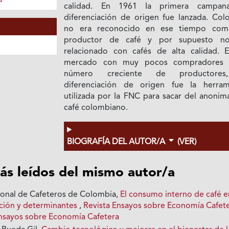
a
calidad. En 1961 Ia primera campan
diferenciación de origen fue lanzada. Col
no era reconocido en ese tiempo co
productor de café y por supuesto n
relacionado con cafés de alta calidad. 
mercado con muy pocos compradores 
número creciente de productores
diferenciación de origen fue Ia herram
utilizada por Ia FNC para sacar del anonim
café colombiano.
BIOGRAFÍA DEL AUTOR/A
(VER)
ás leídos del mismo autor/a
ional de Cafeteros de Colombia,
El consumo interno de café e
ción y determinantes
,
Revista Ensayos sobre Economía Cafete
 Ensayos sobre Economía Cafetera