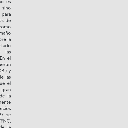
no es
 sino
 para
os de
 como
amaño
re Ia
rtado
 las
En el
ueron
B.) y
e las
ue el
 gran
de Ia
mente
recios
27 se
(FNC,
de la