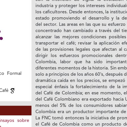
industria y proteger los intereses individua
los caficultores. Desde entonces, la instituc
estado promoviendo el desarrollo y la de
del sector. Las areas en las que su esfuerzo
concentrado han cambiado a través del ti
alcanzar las mejores condiciones posibles
transportar el café; revisar Ia aplicación ef
de las provisiones legales que afectan al c
dirigir los esfuerzos promocionales dent
Colombia, labor que ha sido importan
diferentes momentos de la historia. Sin em
co Formal
solo a principios de los años 60's, después 
dramática caída en los precios, se empezó 
especial énfasis la fortalecimiento de Ia 
 Café
del Café de Colombia; en ese momento, e
del Café Colombiano era exportado hacia 
menos del 5% de los consumidores sabia
Colombia era un productor importante de 
La FNC tomó entonces Ia iniciativa de pro
Ensayos sobre
el Café de Colombia como un producto de