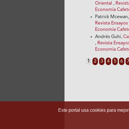
Oriental
,
Revist
Economía Cafet
Patrick Mcewan
Revista Ensayos
Economía Cafet
Andrés Guhi,
Ca
,
Revista Ensayo
Economía Cafet
1
2
3
4
5
6
Este portal usa cookies para mejora