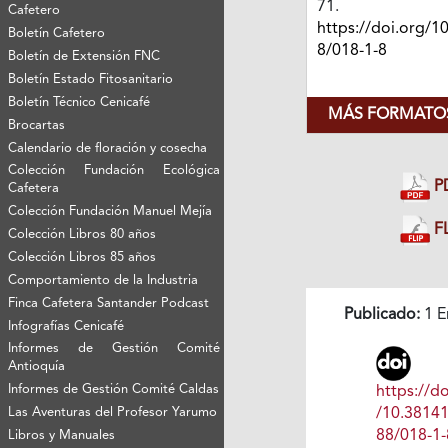
71.
Cafetero
https://doi.org/1
Boletín Cafetero
8/018-1-8
Boletín de Extensión FNC
Boletín Estado Fitosanitario
Boletín Técnico Cenicafé
MÁS FORMATOS
Brocartas
Calendario de floración y cosecha
Colección Fundación Ecológica
P
Cafetera
Colección Fundación Manuel Mejía
FL
Colección Libros 80 años
Colección Libros 85 años
Comportamiento de la Industria
Finca Cafetera Santander Podcast
Publicado:
1 E
Infografías Cenicafé
Informes de Gestión Comité
Antioquía
Informes de Gestión Comité Caldas
https://do
/10.3814
Las Aventuras del Profesor Yarumo
88/018-1-
Libros y Manuales