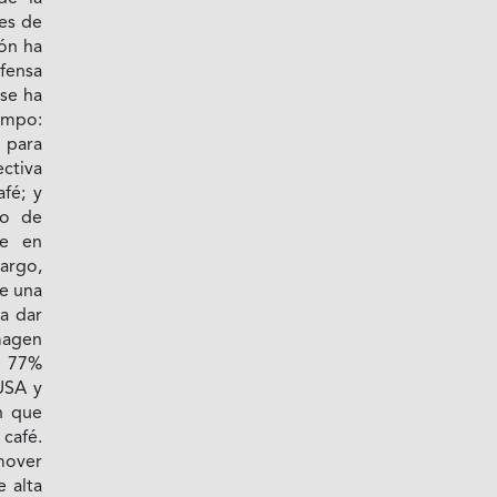
les de
ión ha
fensa
 se ha
empo:
 para
ectiva
afé; y
ro de
te en
bargo,
de una
a dar
imagen
l 77%
USA y
n que
café.
mover
 alta