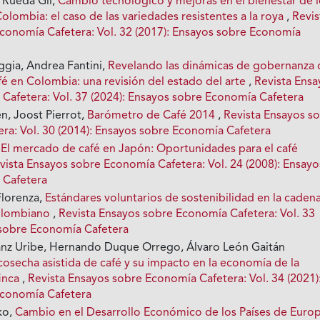
 Rueda Gil,
Cambio tecnológico y mejoras en el bienestar de 
Colombia: el caso de las variedades resistentes a la roya
,
Revis
conomía Cafetera: Vol. 32 (2017): Ensayos sobre Economía
gia, Andrea Fantini,
Revelando las dinámicas de gobernanza 
fé en Colombia: una revisión del estado del arte
,
Revista Ensa
Cafetera: Vol. 37 (2024): Ensayos sobre Economía Cafetera
n, Joost Pierrot,
Barómetro de Café 2014
,
Revista Ensayos s
ra: Vol. 30 (2014): Ensayos sobre Economía Cafetera
,
El mercado de café en Japón: Oportunidades para el café
vista Ensayos sobre Economía Cafetera: Vol. 24 (2008): Ensayo
 Cafetera
Florenza,
Estándares voluntarios de sostenibilidad en la caden
colombiano
,
Revista Ensayos sobre Economía Cafetera: Vol. 33
 sobre Economía Cafetera
nz Uribe, Hernando Duque Orrego, Álvaro León Gaitán
cosecha asistida de café y su impacto en la economía de la
finca
,
Revista Ensayos sobre Economía Cafetera: Vol. 34 (2021)
Economía Cafetera
ko,
Cambio en el Desarrollo Económico de los Países de Euro