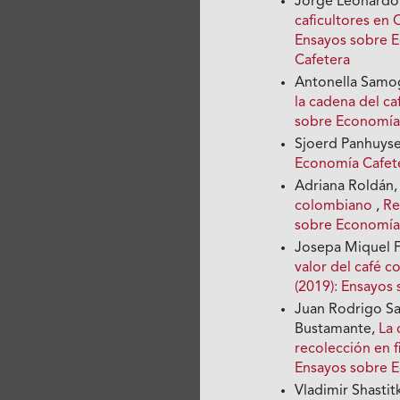
Jorge Leonardo
caficultores en 
Ensayos sobre E
Cafetera
Antonella Samog
la cadena del ca
sobre Economía 
Sjoerd Panhuyse
Economía Cafete
Adriana Roldán
colombiano
,
Re
sobre Economía
Josepa Miquel 
valor del café 
(2019): Ensayos
Juan Rodrigo Sa
Bustamante,
La 
recolección en 
Ensayos sobre 
Vladimir Shastit