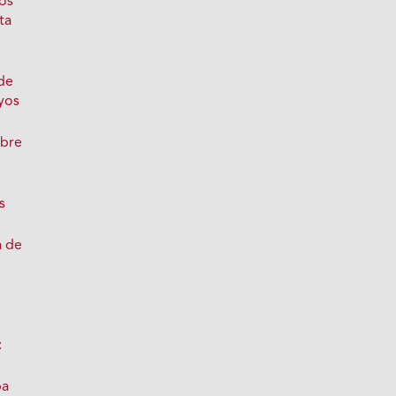
los
ta
de
yos
obre
s
a de
:
pa