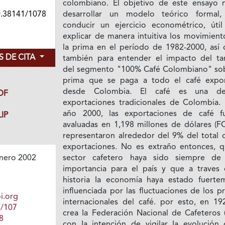
colombiano. El objetivo de este ensayo 
0.38141/1078
desarrollar un modelo teórico formal,
conducir un ejercicio econométrico, útil
explicar de manera intuitiva los movimient
la prima en el período de 1982-2000, así
 DE CITA
también para entender el impacto del t
del segmento "100% Café Colombiano" sob
prima que se paga a todo el café expo
desde Colombia. El café es una de
DF
exportaciones tradicionales de Colombia. 
año 2000, las exportaciones de café f
IP
avaluadas en 1,198 millones de dólares (FO
representaron alrededor del 9% del total d
exportaciones. No es extraño entonces, q
sector cafetero haya sido siempre de
nero 2002
importancia para el país y que a traves 
historia Ia economía haya estado fuerte
influenciada por las fluctuaciones de los p
i.org
internacionales del café. por esto, en 19
1/107
crea Ia Federación Nacional de Cafeteros 
8
con Ia intención de vigilar Ia evolución 