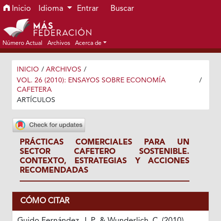
Ir al menú de navegación principal
Ir al contenido principal
Ir al pie de página del sitio
Inicio
Idioma
Entrar
Buscar
Número Actual
Archivos
Acerca de
INICIO
/
ARCHIVOS
/
VOL. 26 (2010): ENSAYOS SOBRE ECONOMÍA
/
CAFETERA
ARTÍCULOS
PRÁCTICAS COMERCIALES PARA UN
SECTOR CAFETERO SOSTENIBLE.
CONTEXTO, ESTRATEGIAS Y ACCIONES
RECOMENDADAS
CÓMO CITAR