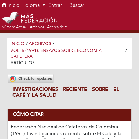
Ir al menú de navegación principal
Ir al contenido principal
Ir al pie de página del sitio
Inicio
Idioma
Entrar
Buscar
Número Actual
Archivos
Acerca de
INICIO
/
ARCHIVOS
/
VOL. 6 (1991): ENSAYOS SOBRE ECONOMÍA
/
CAFETERA
ARTÍCULOS
INVESTIGACIONES RECIENTE SOBRE EL
CAFÉ Y LA SALUD
CÓMO CITAR
Federación Nacional de Cafeteros de Colombia.
(1991). Investigaciones reciente sobre El Café y la