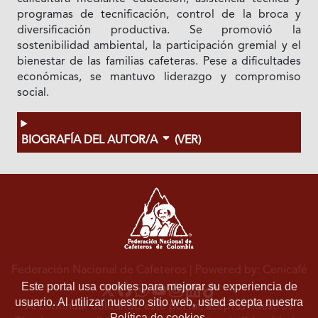
programas de tecnificación, control de la broca y
diversificación productiva. Se promovió la
sostenibilidad ambiental, la participación gremial y el
bienestar de las familias cafeteras. Pese a dificultades
económicas, se mantuvo liderazgo y compromiso
social.
BIOGRAFÍA DEL AUTOR/A
(VER)
Federación Nacional de Cafeteros
| Powered by: Cenicafé
Este portal usa cookies para mejorar su experiencia de
usuario. Al utilizar nuestro sitio web, usted acepta nuestra
Al continuar utilizando este portal, aceptas nuestros
Política de cookies.