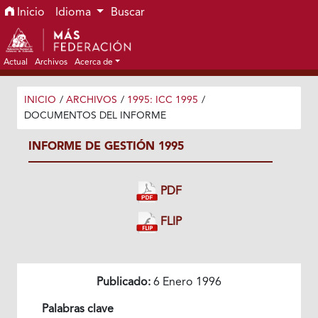
Ir al menú de navegación principal
Ir al contenido principal
Ir al pie de página del sitio
Inicio
Idioma
Buscar
Actual
Archivos
Acerca de
INICIO
/
ARCHIVOS
/
1995: ICC 1995
/
DOCUMENTOS DEL INFORME
INFORME DE GESTIÓN 1995
PDF
FLIP
Publicado:
6 Enero 1996
Palabras clave