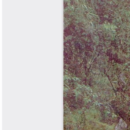
Cafetero
Boletín Cafetero
Boletín de Extensión FNC
Boletín Estado Fitosanitario
Boletín Técnico Cenicafé
Brocartas
Calendario de floración y cosecha
Colección Fundación Ecológica
Cafetera
Colección Fundación Manuel Mejía
Colección Libros 80 años
Colección Libros 85 años
Comportamiento de la Industria
Finca Cafetera Santander Podcast
Infografías Cenicafé
Informes de Gestión Comité
Antioquía
Informes de Gestión Comité Caldas
Las Aventuras del Profesor Yarumo
Libros y Manuales