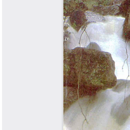
Libros Proyecto Manos al Agua
Magazín Cafetero
Magazín Cafetero Podcast
Memorias de la Cumbre de Café
Memorias Seminario Científico
Normas Técnicas del Sector
Cafetero
Paisaje Cultural Cafetero
Patentes Cenicafé
Por los Caminos de Caldas Podcast
Programa Café 360
Programa de Promoción Toma
Café
Publicaciones Científicas Externas
Radionovela Mi Finca
Revista Cafetera de Colombia
Revista Cenicafé
Revista Ensayos sobre Economía
Software Cenicafé
Tips del Profesor Yarumo