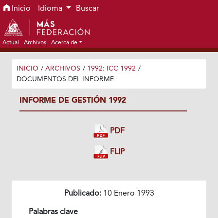
Ir al menú de navegación principal
Ir al contenido principal
Ir al pie de página del sitio
Inicio
Idioma
Buscar
Actual
Archivos
Acerca de
INICIO
/
ARCHIVOS
/
1992: ICC 1992
/
DOCUMENTOS DEL INFORME
INFORME DE GESTIÓN 1992
PDF
FLIP
Publicado:
10 Enero 1993
Palabras clave