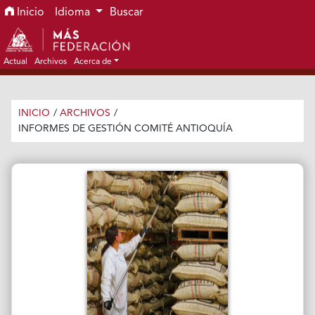
Ir al menú de navegación principal
Ir al contenido principal
Ir al pie de página del sitio
Inicio
Idioma
Buscar
Actual
Archivos
Acerca de
INICIO
/
ARCHIVOS
/
INFORMES DE GESTIÓN COMITÉ ANTIOQUÍA