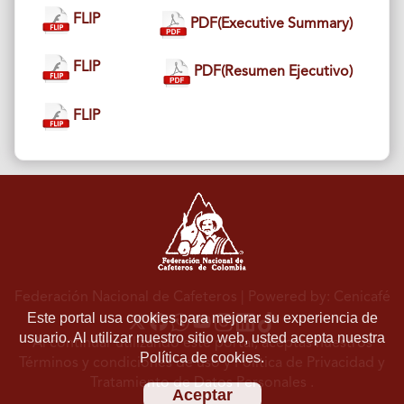
FLIP
PDF(Executive Summary)
FLIP
PDF(Resumen Ejecutivo)
FLIP
Federación Nacional de Cafeteros
| Powered by: Cenicafé
Este portal usa cookies para mejorar su experiencia de
usuario. Al utilizar nuestro sitio web, usted acepta nuestra
Al continuar utilizando este portal, aceptas nuestros
Política de cookies.
Términos y condiciones de uso
y
Política de Privacidad y
Tratamiento de Datos Personales
.
Aceptar