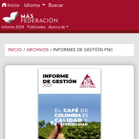
Ir al menú de navegación principal
Ir al contenido principal
Ir al pie de página del sitio
Inicio
Idioma
Buscar
Informe 2024
Publicados
Acerca de
INICIO
/
ARCHIVOS
/
INFORMES DE GESTIÓN FNC