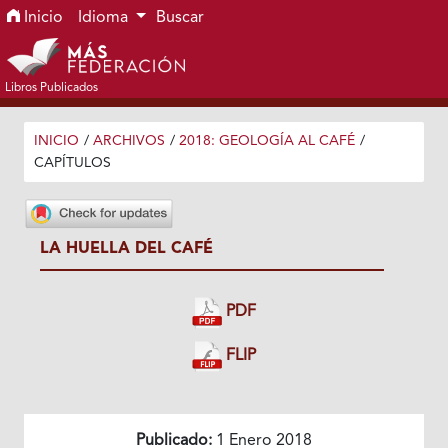
Ir al menú de navegación principal
Ir al contenido principal
Ir al pie de página del sitio
Inicio
Idioma
Buscar
Libros Publicados
INICIO
/
ARCHIVOS
/
2018: GEOLOGÍA AL CAFÉ
/
CAPÍTULOS
LA HUELLA DEL CAFÉ
PDF
FLIP
Publicado:
1 Enero 2018