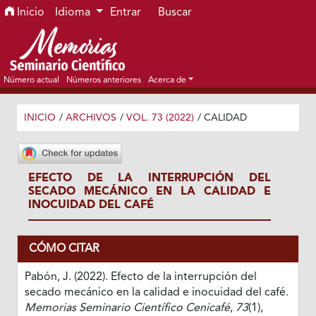
Ir al menú de navegación principal
Ir al contenido principal
Ir al pie de página del sitio
Inicio
Idioma
Entrar
Buscar
Número actual
Números anteriores
Acerca de
INICIO
/
ARCHIVOS
/
VOL. 73 (2022)
/
CALIDAD
EFECTO DE LA INTERRUPCIÓN DEL
SECADO MECÁNICO EN LA CALIDAD E
INOCUIDAD DEL CAFÉ
CÓMO CITAR
Pabón, J. (2022). Efecto de la interrupción del
secado mecánico en la calidad e inocuidad del café.
Memorias Seminario Científico Cenicafé
,
73
(1),