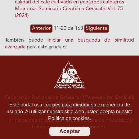
calidad del café cultivado en ecotopos cafeteros
,
Memorias Seminario Científico Cenicafé: Vol. 75
(2024)
Anterior
11-20 de 163
Siguiente
También puede
Iniciar una búsqueda de similitud
avanzada
para este artículo.
Federación Nacional de Cafeteros
| Powered by: Cenicafé
Este portal usa cookies para mejorar su experiencia de
usuario. Al utilizar nuestro sitio web, usted acepta nuestra
Al continuar utilizando este portal, aceptas nuestros
Política de cookies.
Términos y condiciones de uso
y
Política de Privacidad y
Tratamiento de Datos Personales
.
Aceptar