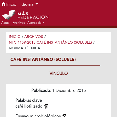
Ir al menú de navegación principal
Ir al contenido principal
Ir al pie de página del sitio
Inicio
Idioma
Actual
Archivos
Acerca de
INICIO
/
ARCHIVOS
/
NTC 4159-2015 CAFÉ INSTANTÁNEO (SOLUBLE)
/
NORMA TÉCNICA
CAFÉ INSTANTÁNEO (SOLUBLE)
VINCULO
Publicado:
1 Diciembre 2015
Palabras clave
café liofilizado
Ensayo microbiológicos