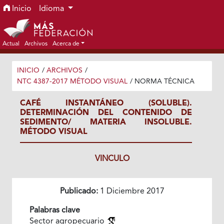
Ir al menú de navegación principal
Ir al contenido principal
Ir al pie de página del sitio
Inicio
Idioma
Actual
Archivos
Acerca de
INICIO
/
ARCHIVOS
/
NTC 4387-2017 MÉTODO VISUAL
/
NORMA TÉCNICA
CAFÉ INSTANTÁNEO (SOLUBLE).
DETERMINACIÓN DEL CONTENIDO DE
SEDIMENTO/ MATERIA INSOLUBLE.
MÉTODO VISUAL
VINCULO
Publicado:
1 Diciembre 2017
Palabras clave
Sector agropecuario