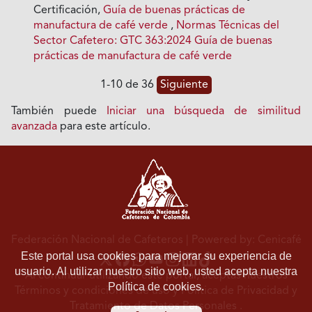
Certificación,
Guía de buenas prácticas de
manufactura de café verde
,
Normas Técnicas del
Sector Cafetero: GTC 363:2024 Guía de buenas
prácticas de manufactura de café verde
1-10 de 36
Siguiente
También puede
Iniciar una búsqueda de similitud
avanzada
para este artículo.
Federación Nacional de Cafeteros
| Powered by: Cenicafé
Este portal usa cookies para mejorar su experiencia de
usuario. Al utilizar nuestro sitio web, usted acepta nuestra
Al continuar utilizando este portal, aceptas nuestros
Política de cookies.
Términos y condiciones de uso
y
Política de Privacidad y
Tratamiento de Datos Personales
.