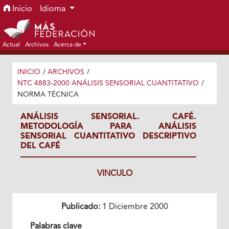
Ir al menú de navegación principal
Ir al contenido principal
Ir al pie de página del sitio
Inicio
Idioma
Actual
Archivos
Acerca de
INICIO
/
ARCHIVOS
/
NTC 4883-2000 ANÁLISIS SENSORIAL CUANTITATIVO
/
NORMA TÉCNICA
ANÁLISIS SENSORIAL. CAFÉ.
METODOLOGÍA PARA ANÁLISIS
SENSORIAL CUANTITATIVO DESCRIPTIVO
DEL CAFÉ
VINCULO
Publicado:
1 Diciembre 2000
Palabras clave