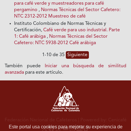
para café verde y muestreadores para café
pergamino
,
Normas Técnicas del Sector Cafetero:
NTC 2312-2012 Muestreo de café
Instituto Colombiano de Normas Técnicas y
Certificación,
Café verde para uso industrial. Parte
1: Café arábiga
,
Normas Técnicas del Sector
Cafetero: NTC 5938-2012 Café arábiga
1-10 de 35
Siguiente
También puede
Iniciar una búsqueda de similitud
avanzada
para este artículo.
Federación Nacional de Cafeteros
| Powered by: Cenicafé
Este portal usa cookies para mejorar su experiencia de