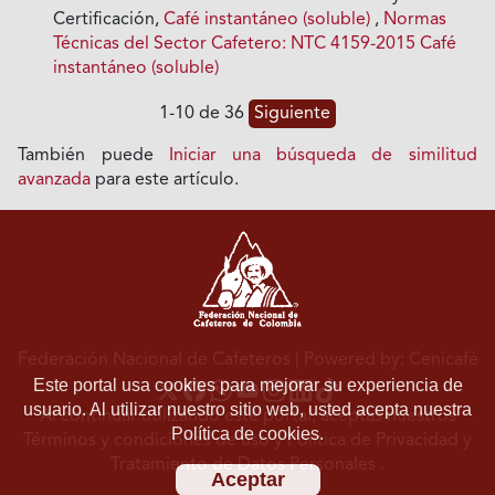
Certificación,
Café instantáneo (soluble)
,
Normas
Técnicas del Sector Cafetero: NTC 4159-2015 Café
instantáneo (soluble)
1-10 de 36
Siguiente
También puede
Iniciar una búsqueda de similitud
avanzada
para este artículo.
Federación Nacional de Cafeteros
| Powered by: Cenicafé
Este portal usa cookies para mejorar su experiencia de
usuario. Al utilizar nuestro sitio web, usted acepta nuestra
Al continuar utilizando este portal, aceptas nuestros
Política de cookies.
Términos y condiciones de uso
y
Política de Privacidad y
Tratamiento de Datos Personales
.
Aceptar