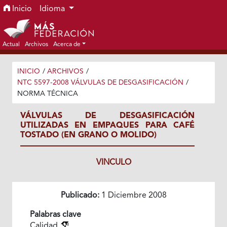
Ir al menú de navegación principal
Ir al contenido principal
Ir al pie de página del sitio
Inicio
Idioma
Actual
Archivos
Acerca de
INICIO
/
ARCHIVOS
/
NTC 5597-2008 VÁLVULAS DE DESGASIFICACIÓN
/
NORMA TÉCNICA
VÁLVULAS DE DESGASIFICACIÓN
UTILIZADAS EN EMPAQUES PARA CAFÉ
TOSTADO (EN GRANO O MOLIDO)
VINCULO
Publicado:
1 Diciembre 2008
Palabras clave
Calidad