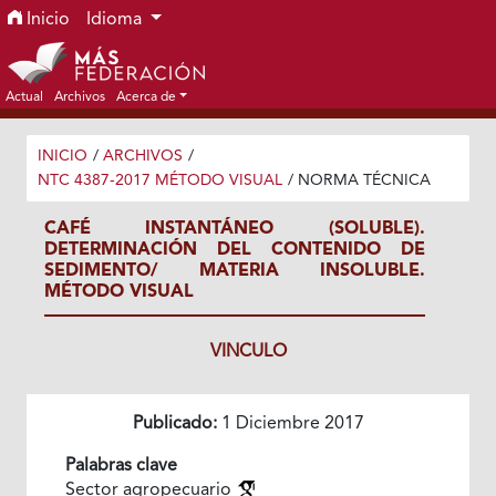
Ir al menú de navegación principal
Ir al contenido principal
Ir al pie de página del sitio
Inicio
Idioma
Actual
Archivos
Acerca de
INICIO
/
ARCHIVOS
/
NTC 4387-2017 MÉTODO VISUAL
/
NORMA TÉCNICA
CAFÉ INSTANTÁNEO (SOLUBLE).
DETERMINACIÓN DEL CONTENIDO DE
SEDIMENTO/ MATERIA INSOLUBLE.
MÉTODO VISUAL
VINCULO
Publicado:
1 Diciembre 2017
Palabras clave
Sector agropecuario