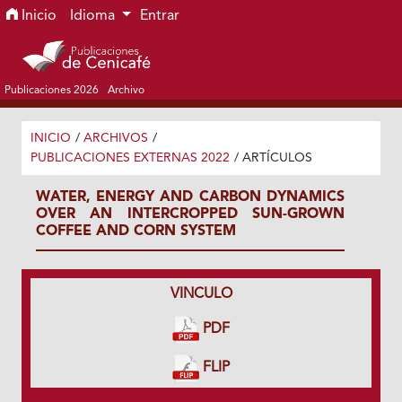
Ir al menú de navegación principal
Ir al contenido principal
Ir al pie de página del sitio
Inicio
Idioma
Entrar
Publicaciones 2026
Archivo
INICIO
/
ARCHIVOS
/
PUBLICACIONES EXTERNAS 2022
/
ARTÍCULOS
WATER, ENERGY AND CARBON DYNAMICS
OVER AN INTERCROPPED SUN-GROWN
COFFEE AND CORN SYSTEM
VINCULO
PDF
FLIP