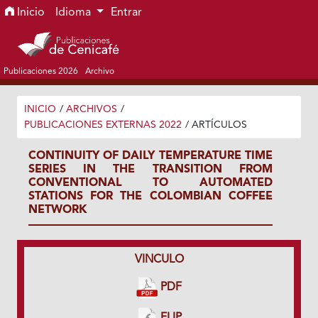
Ir al menú de navegación principal
Ir al contenido principal
Ir al pie de página del sitio
Inicio
Idioma
Entrar
Publicaciones 2026
Archivo
INICIO
/
ARCHIVOS
/
PUBLICACIONES EXTERNAS 2022
/
ARTÍCULOS
CONTINUITY OF DAILY TEMPERATURE TIME
SERIES IN THE TRANSITION FROM
CONVENTIONAL TO AUTOMATED
STATIONS FOR THE COLOMBIAN COFFEE
NETWORK
VINCULO
PDF