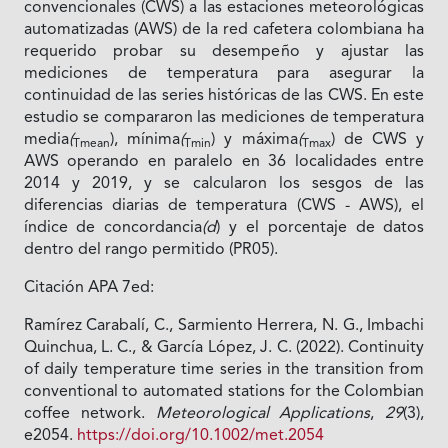
convencionales (CWS) a las estaciones meteorológicas
automatizadas (AWS) de la red cafetera colombiana ha
requerido probar su desempeño y ajustar las
mediciones de temperatura para asegurar la
continuidad de las series históricas de las CWS. En este
estudio se compararon las mediciones de temperatura
media
(
), mínima
(
) y máxima
(
) de CWS y
Tmean
Tmin
Tmax
AWS operando en paralelo en 36 localidades entre
2014 y 2019, y se calcularon los sesgos de las
diferencias diarias de temperatura (CWS - AWS), el
índice de concordancia
(d
) y el porcentaje de datos
dentro del rango permitido (PR05).
Citación APA 7ed:
Ramírez Carabalí, C., Sarmiento Herrera, N. G., Imbachi
Quinchua, L. C., & García López, J. C. (2022). Continuity
of daily temperature time series in the transition from
conventional to automated stations for the Colombian
coffee network.
Meteorological Applications
,
29
(3),
e2054.
https://doi.org/10.1002/met.2054