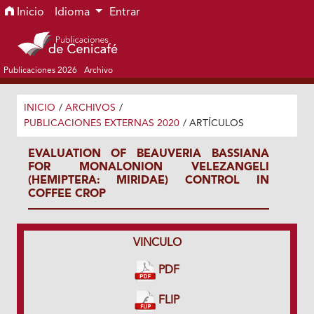
Ir al menú de navegación principal
Ir al contenido principal
Ir al pie de página del sitio
Inicio
Idioma
Entrar
Publicaciones 2026
Archivo
INICIO
/
ARCHIVOS
/
PUBLICACIONES EXTERNAS 2020
/
ARTÍCULOS
EVALUATION OF BEAUVERIA BASSIANA
FOR MONALONION VELEZANGELI
(HEMIPTERA: MIRIDAE) CONTROL IN
COFFEE CROP
VINCULO
PDF
FLIP