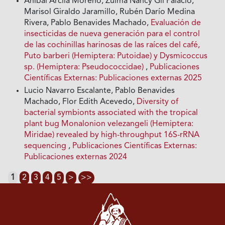
Aníbal Arcila Moreno, Zulma Nancy Gil Palacio,
Marisol Giraldo Jaramillo, Rubén Darío Medina
Rivera, Pablo Benavides Machado,
Evaluación de
insecticidas de nueva generación para el control
de las cochinillas harinosas de las raíces del café,
Puto barberi (Hemiptera: Putoidae) y Dysmicoccus
sp. (Hemiptera: Pseudococcidae)
,
Publicaciones
Científicas Externas: Publicaciones externas 2025
Lucio Navarro Escalante, Pablo Benavides
Machado, Flor Edith Acevedo,
Diversity of
bacterial symbionts associated with the tropical
plant bug Monalonion velezangeli (Hemiptera:
Miridae) revealed by high-throughput 16S-rRNA
sequencing
,
Publicaciones Científicas Externas:
Publicaciones externas 2024
1
2
3
4
5
>
>>