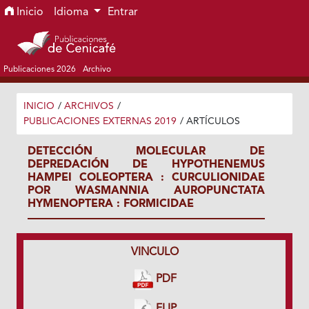
Ir al menú de navegación principal
Ir al contenido principal
Ir al pie de página del sitio
Inicio
Idioma
Entrar
Publicaciones 2026
Archivo
INICIO
/
ARCHIVOS
/
PUBLICACIONES EXTERNAS 2019
/
ARTÍCULOS
DETECCIÓN MOLECULAR DE
DEPREDACIÓN DE HYPOTHENEMUS
HAMPEI COLEOPTERA : CURCULIONIDAE
POR WASMANNIA AUROPUNCTATA
HYMENOPTERA : FORMICIDAE
VINCULO
PDF