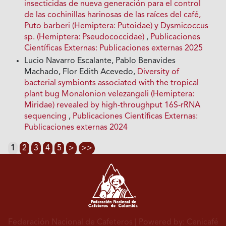
insecticidas de nueva generación para el control
de las cochinillas harinosas de las raíces del café,
Puto barberi (Hemiptera: Putoidae) y Dysmicoccus
sp. (Hemiptera: Pseudococcidae)
,
Publicaciones
Científicas Externas: Publicaciones externas 2025
Lucio Navarro Escalante, Pablo Benavides
Machado, Flor Edith Acevedo,
Diversity of
bacterial symbionts associated with the tropical
plant bug Monalonion velezangeli (Hemiptera:
Miridae) revealed by high-throughput 16S-rRNA
sequencing
,
Publicaciones Científicas Externas:
Publicaciones externas 2024
1
2
3
4
5
>
>>
Federación Nacional de Cafeteros
| Powered by: Cenicafé