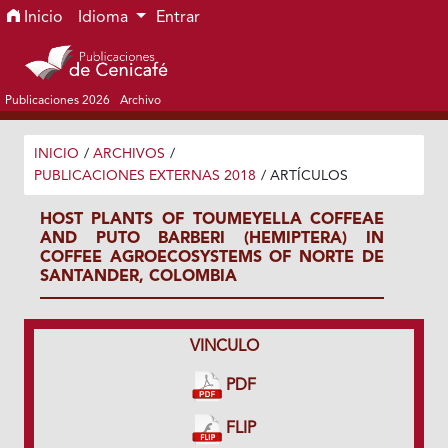
Ir al menú de navegación principal
Ir al contenido principal
Ir al pie de página del sitio
Inicio
Idioma
Entrar
Publicaciones 2026
Archivo
INICIO
/
ARCHIVOS
/
PUBLICACIONES EXTERNAS 2018
/
ARTÍCULOS
HOST PLANTS OF TOUMEYELLA COFFEAE
AND PUTO BARBERI (HEMIPTERA) IN
COFFEE AGROECOSYSTEMS OF NORTE DE
SANTANDER, COLOMBIA
VINCULO
PDF
FLIP