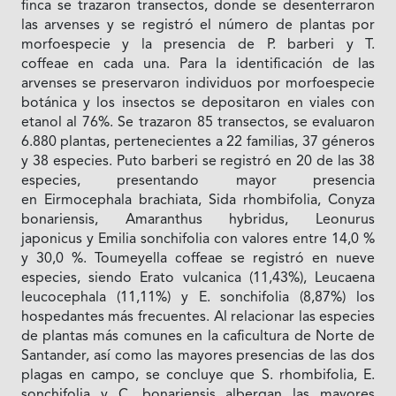
finca se trazaron transectos, donde se desenterraron
las arvenses y se registró el número de plantas por
morfoespecie y la presencia de P. barberi y T.
coffeae en cada una. Para la identificación de las
arvenses se preservaron individuos por morfoespecie
botánica y los insectos se depositaron en viales con
etanol al 76%. Se trazaron 85 transectos, se evaluaron
6.880 plantas, pertenecientes a 22 familias, 37 géneros
y 38 especies. Puto barberi se registró en 20 de las 38
especies, presentando mayor presencia
en Eirmocephala brachiata, Sida rhombifolia, Conyza
bonariensis, Amaranthus hybridus, Leonurus
japonicus y Emilia sonchifolia con valores entre 14,0 %
y 30,0 %. Toumeyella coffeae se registró en nueve
especies, siendo Erato vulcanica (11,43%), Leucaena
leucocephala (11,11%) y E. sonchifolia (8,87%) los
hospedantes más frecuentes. Al relacionar las especies
de plantas más comunes en la caficultura de Norte de
Santander, así como las mayores presencias de las dos
plagas en campo, se concluye que S. rhombifolia, E.
sonchifolia y C. bonariensis albergan las mayores