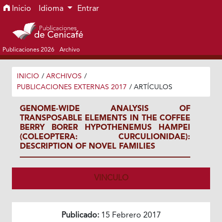
Ir al menú de navegación principal
Ir al contenido principal
Ir al pie de página del sitio
Inicio
Idioma
Entrar
Publicaciones 2026
Archivo
INICIO
/
ARCHIVOS
/
PUBLICACIONES EXTERNAS 2017
/
ARTÍCULOS
GENOME-WIDE ANALYSIS OF
TRANSPOSABLE ELEMENTS IN THE COFFEE
BERRY BORER HYPOTHENEMUS HAMPEI
(COLEOPTERA: CURCULIONIDAE):
DESCRIPTION OF NOVEL FAMILIES
VINCULO
Publicado:
15 Febrero 2017