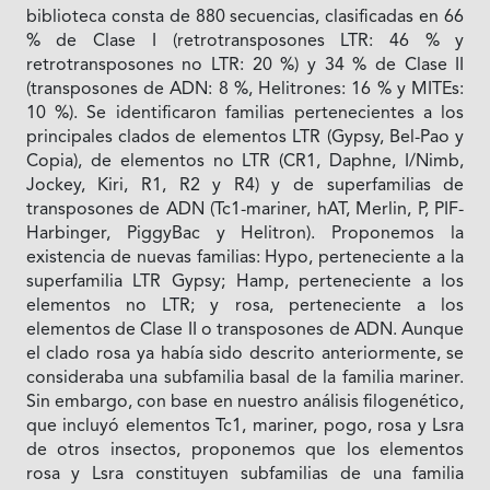
biblioteca consta de 880 secuencias, clasificadas en 66
% de Clase I (retrotransposones LTR: 46 % y
retrotransposones no LTR: 20 %) y 34 % de Clase II
(transposones de ADN: 8 %, Helitrones: 16 % y MITEs:
10 %). Se identificaron familias pertenecientes a los
principales clados de elementos LTR (Gypsy, Bel-Pao y
Copia), de elementos no LTR (CR1, Daphne, I/Nimb,
Jockey, Kiri, R1, R2 y R4) y de superfamilias de
transposones de ADN (Tc1-mariner, hAT, Merlin, P, PIF-
Harbinger, PiggyBac y Helitron). Proponemos la
existencia de nuevas familias: Hypo, perteneciente a la
superfamilia LTR Gypsy; Hamp, perteneciente a los
elementos no LTR; y rosa, perteneciente a los
elementos de Clase II o transposones de ADN. Aunque
el clado rosa ya había sido descrito anteriormente, se
consideraba una subfamilia basal de la familia mariner.
Sin embargo, con base en nuestro análisis filogenético,
que incluyó elementos Tc1, mariner, pogo, rosa y Lsra
de otros insectos, proponemos que los elementos
rosa y Lsra constituyen subfamilias de una familia