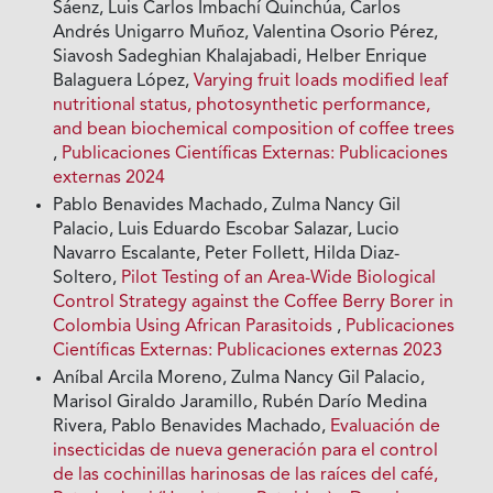
Sáenz, Luis Carlos Imbachí Quinchúa, Carlos
Andrés Unigarro Muñoz, Valentina Osorio Pérez,
Siavosh Sadeghian Khalajabadi, Helber Enrique
Balaguera López,
Varying fruit loads modified leaf
nutritional status, photosynthetic performance,
and bean biochemical composition of coffee trees
,
Publicaciones Científicas Externas: Publicaciones
externas 2024
Pablo Benavides Machado, Zulma Nancy Gil
Palacio, Luis Eduardo Escobar Salazar, Lucio
Navarro Escalante, Peter Follett, Hilda Diaz-
Soltero,
Pilot Testing of an Area-Wide Biological
Control Strategy against the Coffee Berry Borer in
Colombia Using African Parasitoids
,
Publicaciones
Científicas Externas: Publicaciones externas 2023
Aníbal Arcila Moreno, Zulma Nancy Gil Palacio,
Marisol Giraldo Jaramillo, Rubén Darío Medina
Rivera, Pablo Benavides Machado,
Evaluación de
insecticidas de nueva generación para el control
de las cochinillas harinosas de las raíces del café,