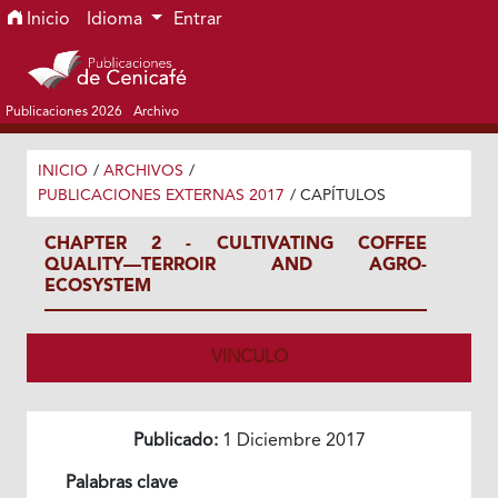
Ir al menú de navegación principal
Ir al contenido principal
Ir al pie de página del sitio
Inicio
Idioma
Entrar
Publicaciones 2026
Archivo
INICIO
/
ARCHIVOS
/
PUBLICACIONES EXTERNAS 2017
/
CAPÍTULOS
CHAPTER 2 - CULTIVATING COFFEE
QUALITY—TERROIR AND AGRO-
ECOSYSTEM
VINCULO
Publicado:
1 Diciembre 2017
Palabras clave