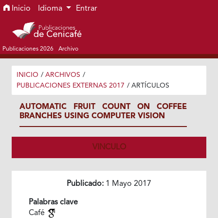
Ir al menú de navegación principal
Ir al contenido principal
Ir al pie de página del sitio
Inicio
Idioma
Entrar
Publicaciones 2026
Archivo
INICIO
/
ARCHIVOS
/
PUBLICACIONES EXTERNAS 2017
/
ARTÍCULOS
AUTOMATIC FRUIT COUNT ON COFFEE
BRANCHES USING COMPUTER VISION
VINCULO
Publicado:
1 Mayo 2017
Palabras clave
Café