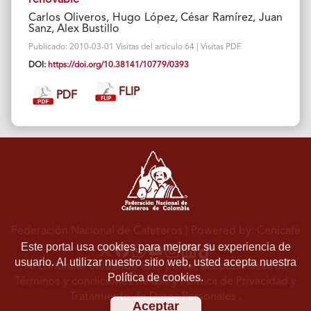
Carlos Oliveros, Hugo López, César Ramírez, Juan
Sanz, Alex Bustillo
Publicado: 2010-03-01 Visitas del artículo 64 | Visitas PDF
DOI:
https://doi.org/10.38141/10779/0393
FLIP
PDF
Federación Nacional de Cafeteros
| Powered by: Cenicafé
Este portal usa cookies para mejorar su experiencia de
usuario. Al utilizar nuestro sitio web, usted acepta nuestra
Al continuar utilizando este portal, aceptas nuestros
Política de cookies.
Términos y condiciones de uso
y
Política de Privacidad y
Tratamiento de Datos Personales
.
Aceptar