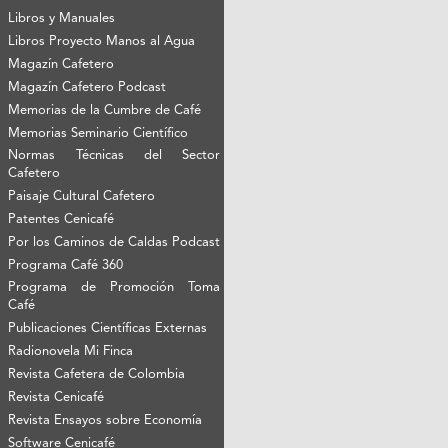
Libros y Manuales
Libros Proyecto Manos al Agua
Magazín Cafetero
Magazín Cafetero Podcast
Memorias de la Cumbre de Café
Memorias Seminario Científico
Normas Técnicas del Sector
Cafetero
Paisaje Cultural Cafetero
Patentes Cenicafé
Por los Caminos de Caldas Podcast
Programa Café 360
Programa de Promoción Toma
Café
Publicaciones Científicas Externas
Radionovela Mi Finca
Revista Cafetera de Colombia
Revista Cenicafé
Revista Ensayos sobre Economía
Software Cenicafé