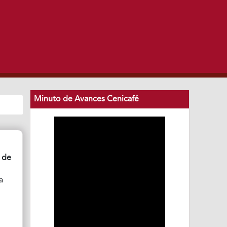
Minuto de Avances Cenicafé
é de
a