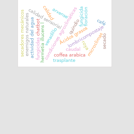
calidad
condiciones agroclimáticas
fungicida
arvense
floración
calidad sensorial
secadores mecánicos
enemigos naturales
actividad del agua
café
quindío
chatbot
hermetia illucens l
lombricompostaje
Ácidos grasos
venadillo
microclimas
secado
fungicidas
roya
caudal
coffea arabica
trasplante