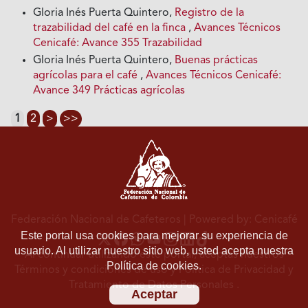
Gloria Inés Puerta Quintero,
Registro de la
trazabilidad del café en la finca
,
Avances Técnicos
Cenicafé: Avance 355 Trazabilidad
Gloria Inés Puerta Quintero,
Buenas prácticas
agrícolas para el café
,
Avances Técnicos Cenicafé:
Avance 349 Prácticas agrícolas
1
2
>
>>
Federación Nacional de Cafeteros
| Powered by: Cenicafé
Este portal usa cookies para mejorar su experiencia de
usuario. Al utilizar nuestro sitio web, usted acepta nuestra
Al continuar utilizando este portal, aceptas nuestros
Política de cookies.
Términos y condiciones de uso
y
Política de Privacidad y
Tratamiento de Datos Personales
.
Aceptar