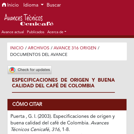
Ir al menú de navegación principal
Ir al contenido principal
Ir al pie de página del sitio
Inicio
Idioma
Buscar
Avance actual
Publicados
Acerca de
INICIO
/
ARCHIVOS
/
AVANCE 316 ORIGEN
/
DOCUMENTOS DEL AVANCE
ESPECIFICACIONES DE ORIGEN Y BUENA
CALIDAD DEL CAFÉ DE COLOMBIA
CÓMO CITAR
Puerta , G. I. (2003). Especificaciones de origen y
buena calidad del café de Colombia.
Avances
Técnicos Cenicafé
,
316
, 1-8.