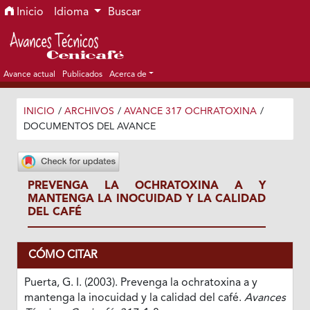
Ir al menú de navegación principal
Ir al contenido principal
Ir al pie de página del sitio
Inicio
Idioma
Buscar
Avance actual
Publicados
Acerca de
INICIO
/
ARCHIVOS
/
AVANCE 317 OCHRATOXINA
/
DOCUMENTOS DEL AVANCE
PREVENGA LA OCHRATOXINA A Y
MANTENGA LA INOCUIDAD Y LA CALIDAD
DEL CAFÉ
CÓMO CITAR
Puerta, G. I. (2003). Prevenga la ochratoxina a y
mantenga la inocuidad y la calidad del café.
Avances