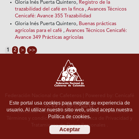
Gloria Inés Puerta Quintero,
Registro de la
trazabilidad del café en la finca
,
Avances Técnicos
Cenicafé: Avance 355 Trazabilidad
Gloria Inés Puerta Quintero,
Buenas prácticas
agrícolas para el café
,
Avances Técnicos Cenicafé:
Avance 349 Prácticas agrícolas
1
2
>
>>
Federación Nacional de Cafeteros
| Powered by: Cenicafé
Este portal usa cookies para mejorar su experiencia de
usuario. Al utilizar nuestro sitio web, usted acepta nuestra
Al continuar utilizando este portal, aceptas nuestros
Política de cookies.
Términos y condiciones de uso
y
Política de Privacidad y
Tratamiento de Datos Personales
.
Aceptar