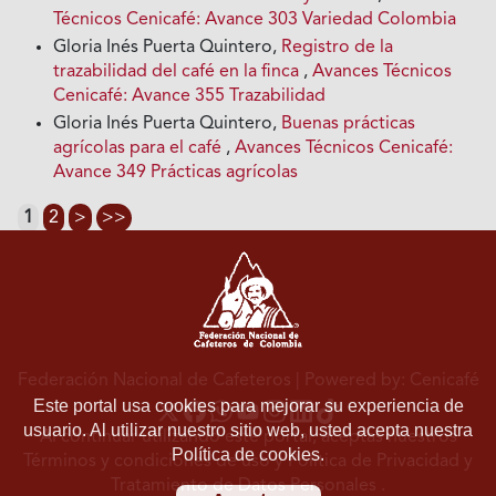
Técnicos Cenicafé: Avance 303 Variedad Colombia
Gloria Inés Puerta Quintero,
Registro de la
trazabilidad del café en la finca
,
Avances Técnicos
Cenicafé: Avance 355 Trazabilidad
Gloria Inés Puerta Quintero,
Buenas prácticas
agrícolas para el café
,
Avances Técnicos Cenicafé:
Avance 349 Prácticas agrícolas
1
2
>
>>
Federación Nacional de Cafeteros
| Powered by: Cenicafé
Este portal usa cookies para mejorar su experiencia de
usuario. Al utilizar nuestro sitio web, usted acepta nuestra
Al continuar utilizando este portal, aceptas nuestros
Política de cookies.
Términos y condiciones de uso
y
Política de Privacidad y
Tratamiento de Datos Personales
.