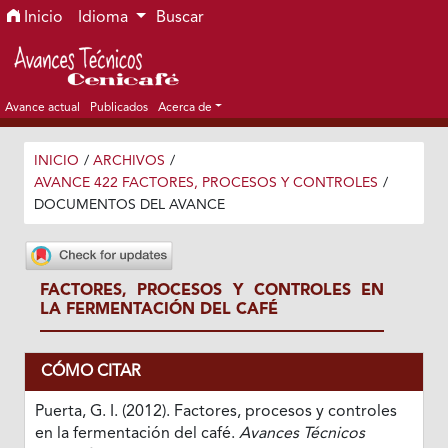
Ir al menú de navegación principal
Ir al contenido principal
Ir al pie de página del sitio
Inicio
Idioma
Buscar
Avance actual
Publicados
Acerca de
INICIO
/
ARCHIVOS
/
AVANCE 422 FACTORES, PROCESOS Y CONTROLES
/
DOCUMENTOS DEL AVANCE
FACTORES, PROCESOS Y CONTROLES EN
LA FERMENTACIÓN DEL CAFÉ
CÓMO CITAR
Puerta, G. I. (2012). Factores, procesos y controles
en la fermentación del café.
Avances Técnicos