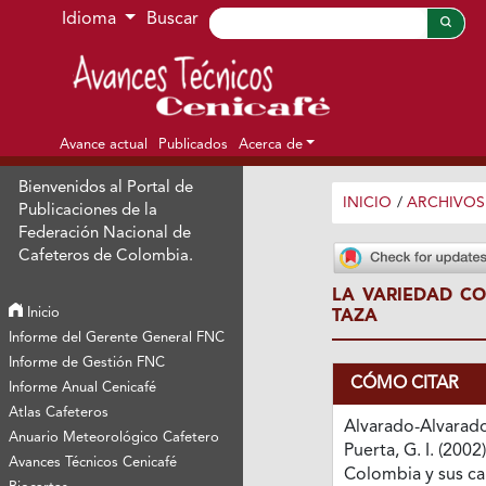
Ir al menú de navegación principal
Ir al contenido principal
Ir al pie de página del sitio
Idioma
Buscar
Avance actual
Publicados
Acerca de
Bienvenidos al Portal de
INICIO
/
ARCHIVOS
Publicaciones de la
Federación Nacional de
Cafeteros de Colombia.
LA VARIEDAD CO
Inicio
TAZA
Informe del Gerente General FNC
Informe de Gestión FNC
CÓMO CITAR
Informe Anual Cenicafé
Atlas Cafeteros
Alvarado-Alvarado
Anuario Meteorológico Cafetero
Puerta, G. I. (2002
Avances Técnicos Cenicafé
Colombia y sus car