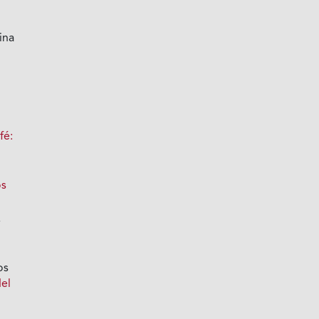
ina
fé:
e
os
,
os
del