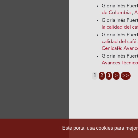
Gloria Inés Pue
de Colombia
,
A
Gloria Inés Pue
la calidad del c
Gloria Inés Puer
calidad del caf
Cenicafé: Avanc
Gloria Inés Pue
Avances Técnico
1
2
3
>
>>
Este portal usa cookies para mejora