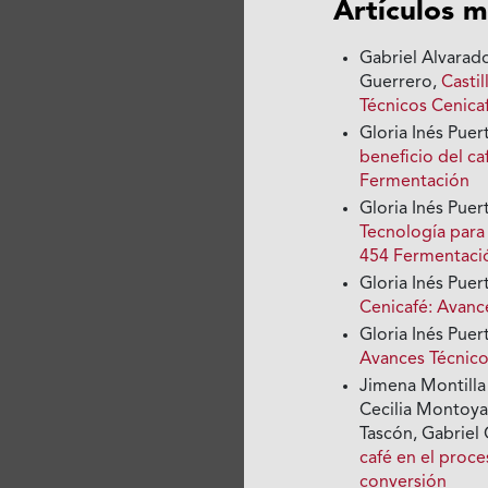
Artículos m
Gabriel Alvarad
Guerrero,
Castil
Técnicos Cenicaf
Gloria Inés Pue
beneficio del c
Fermentación
Gloria Inés Pue
Tecnología para 
454 Fermentaci
Gloria Inés Puer
Cenicafé: Avanc
Gloria Inés Puer
Avances Técnico
Jimena Montilla 
Cecilia Montoya
Tascón, Gabrie
café en el proc
conversión