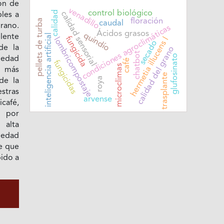
on de
venadillo
control biológico
calidad
calidad sensorial
les a
floración
pellets de turba
caudal
grano.
condiciones agroclimáticas
Ácidos grasos
quindío
inteligencia artificial
elente
fungicida
hermetia illucens l
lombricompostaje
secado
de la
calidad del grano
chatbot
glufosinato
iedad
café
fungicidas
microclimas
s más
trasplante
roya
de la
stras
arvense
icafé,
 por
 alta
iedad
e que
bido a