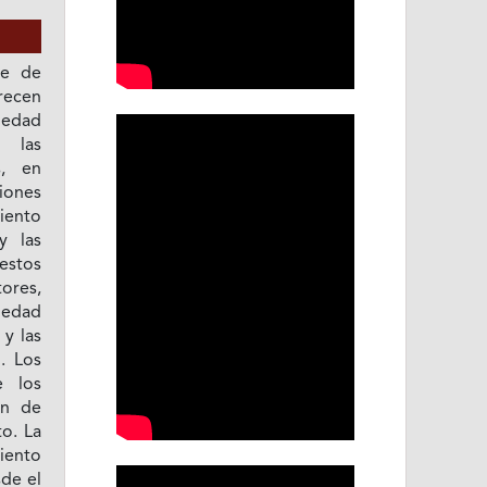
de de
recen
riedad
, las
s, en
iones
iento
y las
estos
ores,
iedad
 y las
. Los
e los
ón de
to. La
iento
de el