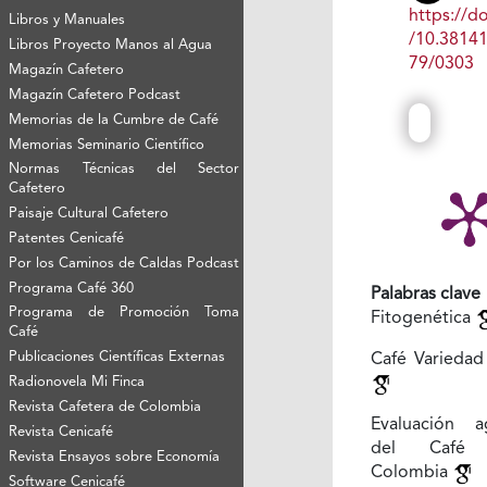
https://do
Libros y Manuales
/10.3814
Libros Proyecto Manos al Agua
79/0303
Magazín Cafetero
Magazín Cafetero Podcast
Memorias de la Cumbre de Café
Memorias Seminario Científico
Normas Técnicas del Sector
Cafetero
Paisaje Cultural Cafetero
Patentes Cenicafé
Por los Caminos de Caldas Podcast
Programa Café 360
Palabras clave
Programa de Promoción Toma
Fitogenética
Café
Publicaciones Científicas Externas
Café Varieda
Radionovela Mi Finca
Revista Cafetera de Colombia
Evaluación a
Revista Cenicafé
del Café 
Revista Ensayos sobre Economía
Colombia
Software Cenicafé