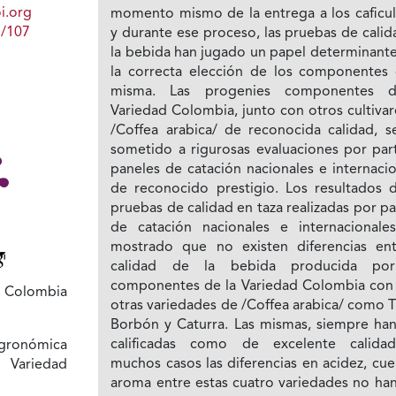
i.org
momento mismo de la entrega a los caficul
1/107
y durante ese proceso, las pruebas de cali
la bebida han jugado un papel determinante
la correcta elección de los componentes 
misma. Las progenies componentes d
Variedad Colombia, junto con otros cultiva
/Coffea arabica/ de reconocida calidad, s
sometido a rigurosas evaluaciones por par
paneles de catación nacionales e internaci
de reconocido prestigio. Los resultados d
pruebas de calidad en taza realizadas por p
de catación nacionales e internacionale
mostrado que no existen diferencias ent
calidad de la bebida producida por
componentes de la Variedad Colombia con 
d Colombia
otras variedades de /Coffea arabica/ como T
Borbón y Caturra. Las mismas, siempre han
calificadas como de excelente calida
gronómica
muchos casos las diferencias en acidez, cu
Variedad
aroma entre estas cuatro variedades no han