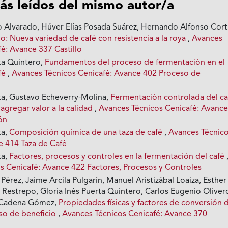
ás leídos del mismo autor/a
o Alvarado, Húver Elías Posada Suárez, Hernando Alfonso Cort
lo: Nueva variedad de café con resistencia a la roya
,
Avances
é: Avance 337 Castillo
rta Quintero,
Fundamentos del proceso de fermentación en el
afé
,
Avances Técnicos Cenicafé: Avance 402 Proceso de
rta, Gustavo Echeverry-Molina,
Fermentación controlada del ca
agregar valor a la calidad
,
Avances Técnicos Cenicafé: Avanc
ón
ta,
Composición química de una taza de café
,
Avances Técnic
e 414 Taza de Café
ta,
Factores, procesos y controles en la fermentación del café
s Cenicafé: Avance 422 Factores, Procesos y Controles
Pérez, Jaime Arcila Pulgarín, Manuel Aristizábal Loaiza, Esther
 Restrepo, Gloria Inés Puerta Quintero, Carlos Eugenio Oliver
l Cadena Gómez,
Propiedades físicas y factores de conversión 
eso de beneficio
,
Avances Técnicos Cenicafé: Avance 370