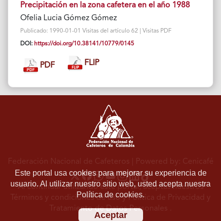
Precipitación en la zona cafetera en el año 1988
Ofelia Lucia Gómez Gómez
Publicado: 1990-01-01 Visitas del artículo 62 | Visitas PDF
DOI:
https://doi.org/10.38141/10779/0145
FLIP
PDF
Federación Nacional de Cafeteros
| Powered by: Cenicafé
Este portal usa cookies para mejorar su experiencia de
usuario. Al utilizar nuestro sitio web, usted acepta nuestra
Al continuar utilizando este portal, aceptas nuestros
Política de cookies.
Términos y condiciones de uso
y
Política de Privacidad y
Tratamiento de Datos Personales
.
Aceptar