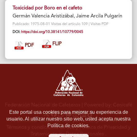
Toxicidad por Boro en el cafeto
Germán Valencia Aristizábal, Jaime Arcila Pulgarín
Publicado: 1975-08-01 Visitas del artículo 109 | Visitas PDF
DOI:
https://doi.org/10.38141/10779/0045
FLIP
PDF
Federación Nacional de Cafeteros
| Powered by: Cenicafé
Este portal usa cookies para mejorar su experiencia de
usuario. Al utilizar nuestro sitio web, usted acepta nuestra
Al continuar utilizando este portal, aceptas nuestros
Política de cookies.
Términos y condiciones de uso
y
Política de Privacidad y
Tratamiento de Datos Personales
.