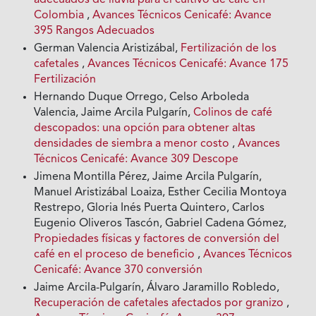
adecuados de lluvia para el cultivo de café en
Colombia
,
Avances Técnicos Cenicafé: Avance
395 Rangos Adecuados
German Valencia Aristizábal,
Fertilización de los
cafetales
,
Avances Técnicos Cenicafé: Avance 175
Fertilización
Hernando Duque Orrego, Celso Arboleda
Valencia, Jaime Arcila Pulgarín,
Colinos de café
descopados: una opción para obtener altas
densidades de siembra a menor costo
,
Avances
Técnicos Cenicafé: Avance 309 Descope
Jimena Montilla Pérez, Jaime Arcila Pulgarín,
Manuel Aristizábal Loaiza, Esther Cecilia Montoya
Restrepo, Gloria Inés Puerta Quintero, Carlos
Eugenio Oliveros Tascón, Gabriel Cadena Gómez,
Propiedades físicas y factores de conversión del
café en el proceso de beneficio
,
Avances Técnicos
Cenicafé: Avance 370 conversión
Jaime Arcila-Pulgarín, Álvaro Jaramillo Robledo,
Recuperación de cafetales afectados por granizo
,