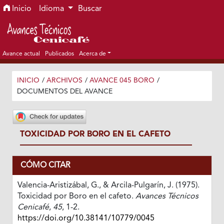
Ir al menú de navegación principal
Ir al contenido principal
Ir al pie de página del sitio
Inicio
Idioma
Buscar
Avance actual
Publicados
Acerca de
INICIO
/
ARCHIVOS
/
AVANCE 045 BORO
/
DOCUMENTOS DEL AVANCE
TOXICIDAD POR BORO EN EL CAFETO
CÓMO CITAR
Valencia-Aristizábal, G., & Arcila-Pulgarín, J. (1975).
Toxicidad por Boro en el cafeto.
Avances Técnicos
Cenicafé
,
45
, 1-2.
https://doi.org/10.38141/10779/0045