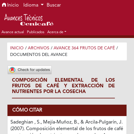
Ir al menú de navegación principal
Ir al contenido principal
Ir al pie de página del sitio
Inicio
Idioma
Buscar
Avance actual
Publicados
Acerca de
INICIO
/
ARCHIVOS
/
AVANCE 364 FRUTOS DE CAFÉ
/
DOCUMENTOS DEL AVANCE
COMPOSICIÓN ELEMENTAL DE LOS
FRUTOS DE CAFÉ Y EXTRACCIÓN DE
NUTRIENTES POR LA COSECHA
CÓMO CITAR
Sadeghian , S., Mejía-Muñoz, B., & Arcila-Pulgarín, J.
(2007). Composición elemental de los frutos de café