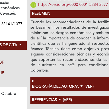
ucción.
https://orcid.org/0000-0001-5284-3577
económicas .
Cenicafé
,
RESUMEN
Cuando las recomendaciones de la fertiliz
0.38141/1077
se basan en los resultados de investigació
minimizan los riesgos económicos y ambient
de allí la importancia de conocer la infor
científica que se ha generado al respecto.
 DE CITA
Avance Técnico tiene como objetivo pres
algunas consideraciones técnicas y econó
que soportan las recomendaciones de las 
DF
de nutrientes en café para condicion
Colombia.
IP
BIOGRAFÍA DEL AUTOR/A
(VER)
 Octubre
1
REFERENCIAS
(VER)