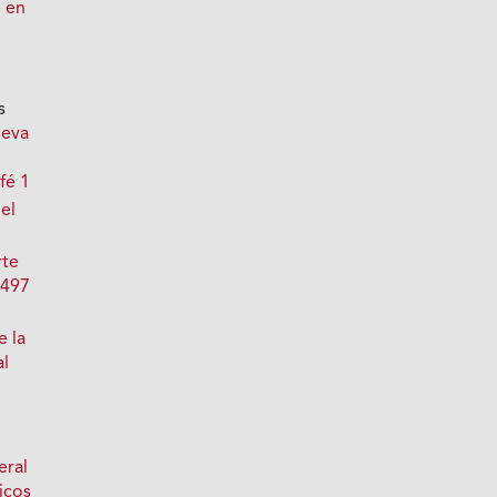
é en
s
ueva
fé 1
del
rte
 497
e la
al
eral
icos