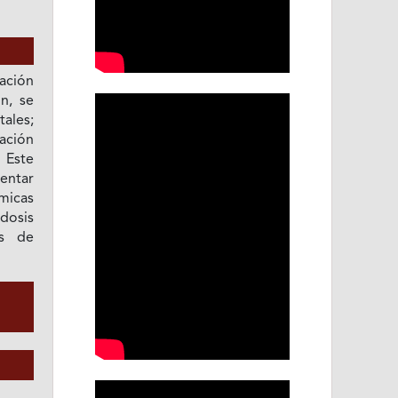
ación
n, se
ales;
mación
 Este
entar
micas
dosis
es de