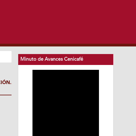
Minuto de Avances Cenicafé
IÓN.