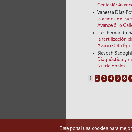
Cenicafé: Avance
Vanessa Díaz-Po
la acidez del su
Avance 516 Cali
Luis Fernando S
la fertilización
Avance 545 Époc
Siavosh Sadegh
Diagnóstico y 
Nutricionales
1
2
3
4
5
6
Este portal usa cookies para mejora