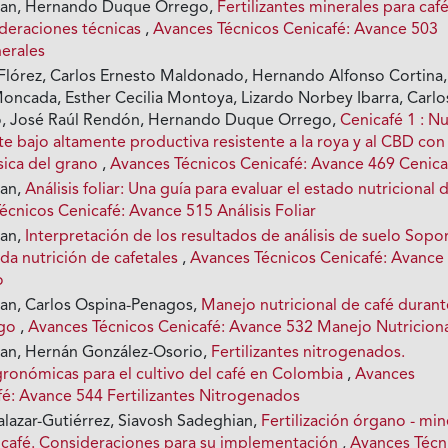
ian, Hernando Duque Orrego,
Fertilizantes minerales para caf
deraciones técnicas
,
Avances Técnicos Cenicafé: Avance 503
nerales
a Flórez, Carlos Ernesto Maldonado, Hernando Alfonso Cortina,
Moncada, Esther Cecilia Montoya, Lizardo Norbey Ibarra, Carlo
o, José Raúl Rendón, Hernando Duque Orrego,
Cenicafé 1 : N
e bajo altamente productiva resistente a la roya y al CBD con
sica del grano
,
Avances Técnicos Cenicafé: Avance 469 Cenica
ian,
Análisis foliar: Una guía para evaluar el estado nutricional 
écnicos Cenicafé: Avance 515 Análisis Foliar
ian,
Interpretación de los resultados de análisis de suelo Sopo
da nutrición de cafetales
,
Avances Técnicos Cenicafé: Avance
o
an, Carlos Ospina-Penagos,
Manejo nutricional de café durant
igo
,
Avances Técnicos Cenicafé: Avance 532 Manejo Nutricion
an, Hernán González-Osorio,
Fertilizantes nitrogenados.
gronómicas para el cultivo del café en Colombia
,
Avances
fé: Avance 544 Fertilizantes Nitrogenados
alazar-Gutiérrez, Siavosh Sadeghian,
Fertilización órgano - min
el café. Consideraciones para su implementación
,
Avances Técn