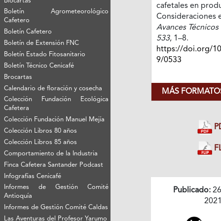
Biocartas
cafetales en prod
Boletín Agrometeorológico
Consideraciones 
Cafetero
Avances Técnicos 
Boletín Cafetero
533
, 1–8.
Boletín de Extensión FNC
https://doi.org/1
Boletín Estado Fitosanitario
9/0533
Boletín Técnico Cenicafé
Brocartas
Calendario de floración y cosecha
MÁS FORMATOS
Colección Fundación Ecológica
Cafetera
Colección Fundación Manuel Mejía
P
Colección Libros 80 años
Colección Libros 85 años
FL
Comportamiento de la Industria
Finca Cafetera Santander Podcast
Infografías Cenicafé
Informes de Gestión Comité
Publicado:
26
Antioquía
202
Informes de Gestión Comité Caldas
Las Aventuras del Profesor Yarumo