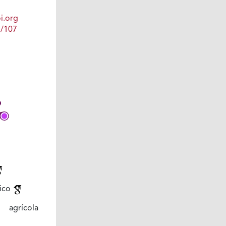
i.org
1/107
ico
d agrícola