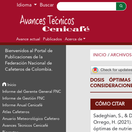
Ir al menú de navegación principal
Ir al contenido principal
Ir al pie de página del sitio
Idioma
Buscar
Avance actual
Publicados
Acerca de
Bienvenidos al Portal de
INICIO
/
ARCHIVOS
Publicaciones de la
Federación Nacional de
Cafeteros de Colombia.
DOSIS ÓPTIMA
Inicio
CONSIDERACION
Informe del Gerente General FNC
Informe de Gestión FNC
CÓMO CITAR
Informe Anual Cenicafé
Atlas Cafeteros
Sadeghian, S., & 
Anuario Meteorológico Cafetero
Orrego, H. (2021).
Avances Técnicos Cenicafé
óptimas de nutrie