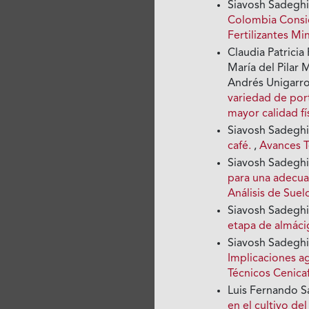
Siavosh Sadegh
Colombia Consi
Fertilizantes Mi
Claudia Patrici
María del Pilar 
Andrés Unigarr
variedad de port
mayor calidad fí
Siavosh Sadegh
café.
,
Avances T
Siavosh Sadegh
para una adecua
Análisis de Suel
Siavosh Sadeghi
etapa de almác
Siavosh Sadeghi
Implicaciones a
Técnicos Cenica
Luis Fernando S
en el cultivo d