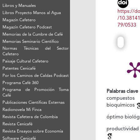
Libros y Manuales
https://do
Libros Proyecto Manos al Agua
/10.3814
Magazín Cafetero
79/0533
Magazín Cafetero Podcast
Memorias de la Cumbre de Café
Memorias Seminario Científico
Normas Técnicas del Sector
Cafetero
Paisaje Cultural Cafetero
Patentes Cenicafé
Por los Caminos de Caldas Podcast
Programa Café 360
Programa de Promoción Toma
Palabras clave
Café
compuestos
Publicaciones Científicas Externas
bioquímicos
Radionovela Mi Finca
óptimo biológ
Revista Cafetera de Colombia
Revista Cenicafé
productivida
Revista Ensayos sobre Economía
Software Cenicafé