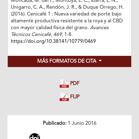
Moncada, M. del P., Montoya, E. C., Ibarra, L. N.,
Unigarro, C. A., Rendón, J. R., & Duque Orrego, H.
(2016). Cenicafé 1 : Nueva variedad de porte bajo
altamente productiva resistente a la roya y al CBD
con mayor calidad física del grano.
Avances
Técnicos Cenicafé
,
469
, 1-8.
https://doi.org/10.38141/10779/0469
MÁS FORMATOS DE CITA
PDF
FLIP
Publicado:
1 Junio 2016