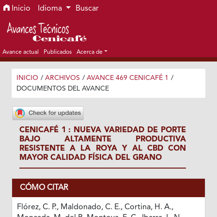
Ir al menú de navegación principal
Ir al contenido principal
Ir al pie de página del sitio
Inicio
Idioma
Buscar
Avance actual
Publicados
Acerca de
INICIO
/
ARCHIVOS
/
AVANCE 469 CENICAFÉ 1
/
DOCUMENTOS DEL AVANCE
CENICAFÉ 1 : NUEVA VARIEDAD DE PORTE
BAJO ALTAMENTE PRODUCTIVA
RESISTENTE A LA ROYA Y AL CBD CON
MAYOR CALIDAD FÍSICA DEL GRANO
CÓMO CITAR
Flórez, C. P., Maldonado, C. E., Cortina, H. A.,