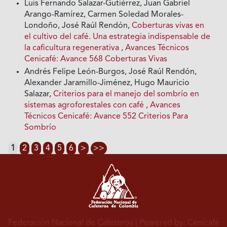
Luis Fernando Salazar-Gutiérrez, Juan Gabriel
Arango-Ramírez, Carmen Soledad Morales-
Londoño, José Raúl Rendón,
Coberturas vivas en
el cultivo del café. Una estrategia indispensable de
la caficultura regenerativa
,
Avances Técnicos
Cenicafé: Avance 568 Coberturas Vivas
Andrés Felipe León-Burgos, José Raúl Rendón,
Alexander Jaramillo-Jiménez, Hugo Mauricio
Salazar,
Criterios para el manejo del sombrío en
sistemas agroforestales con café
,
Avances
Técnicos Cenicafé: Avance 552 Criterios Para
Sombrío
1
2
3
4
5
6
>
>>
Federación Nacional de Cafeteros
| Powered by: Cenicafé