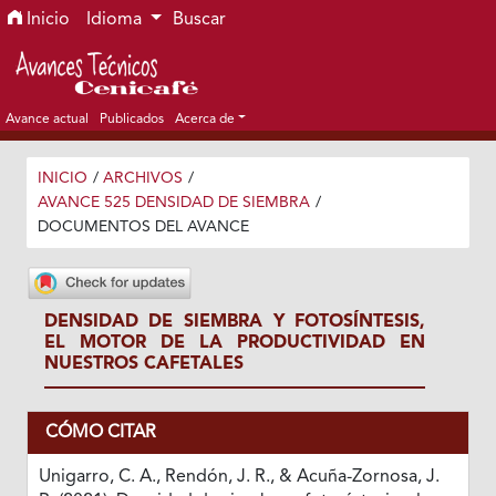
Ir al menú de navegación principal
Ir al contenido principal
Ir al pie de página del sitio
Inicio
Idioma
Buscar
Avance actual
Publicados
Acerca de
INICIO
/
ARCHIVOS
/
AVANCE 525 DENSIDAD DE SIEMBRA
/
DOCUMENTOS DEL AVANCE
DENSIDAD DE SIEMBRA Y FOTOSÍNTESIS,
EL MOTOR DE LA PRODUCTIVIDAD EN
NUESTROS CAFETALES
CÓMO CITAR
Unigarro, C. A., Rendón, J. R., & Acuña-Zornosa, J.