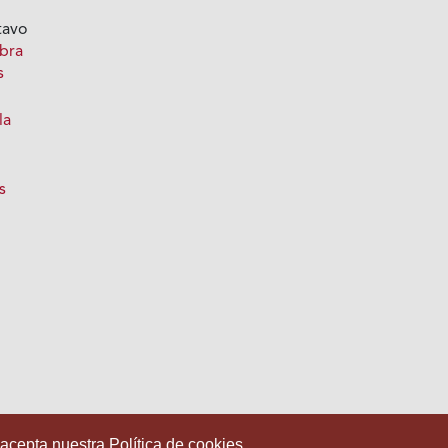
tavo
bra
s
la
s
 acepta nuestra Política de cookies.