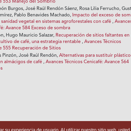
ce 553 Manejo del Sombrío
eón Burgos, José Raúl Rendón Sáenz, Rosa Lilia Ferrucho, Gus
amírez, Pablo Benavides Machado,
Impacto del exceso de som
 sanidad vegetal en sistemas agroforestales con café
,
Avance
fé: Avance 584 Exceso de sombra
n, Hugo Mauricio Salazar,
Recuperación de sitios faltantes en 
ultivo de café, una estrategia rentable
,
Avances Técnicos
e 555 Recuperación de Sitios
os Pinzón, José Raúl Rendón,
Alternativas para sustituir plástico
en almácigos de café
,
Avances Técnicos Cenicafé: Avance 564
os
r su experiencia de usuario. Al utilizar nuestro sitio web, usted