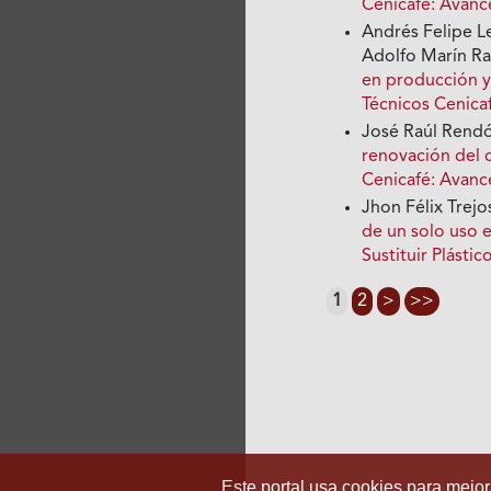
Cenicafé: Avan
Andrés Felipe L
Adolfo Marín R
en producción y
Técnicos Cenica
José Raúl Rendó
renovación del c
Cenicafé: Avanc
Jhon Félix Trej
de un solo uso 
Sustituir Plástic
1
2
>
>>
Este portal usa cookies para mejora