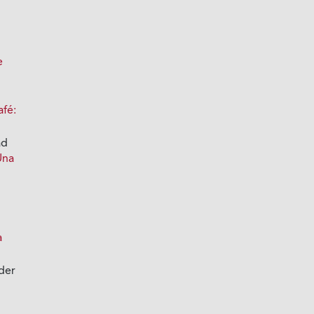
e
afé:
ad
Una
a
der