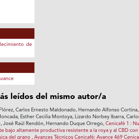
lecimiento de
Avance
ás leídos del mismo autor/a
a Flórez, Carlos Ernesto Maldonado, Hernando Alfonso Cortina,
Moncada, Esther Cecilia Montoya, Lizardo Norbey Ibarra, Carlo
o, José Raúl Rendón, Hernando Duque Orrego,
Cenicafé 1 : N
e bajo altamente productiva resistente a la roya y al CBD con
sica del grano
,
Avances Técnicos Cenicafé: Avance 469 Cenica