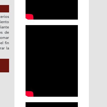
terios
iento
iante
es de
tomar
el fin
rar la