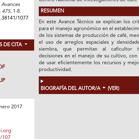
Centro Nacional de Investigaciones de Café
.
Avances
RESUMEN
,
475
, 1-8.
0.38141/1077
En este Avance Técnico se explican los cri
para el manejo agronómico en el establecim
de los sistemas de producción de café, med
el uso de arreglos espaciales y densidad
 DE CITA
siembra, que permitan al caficultor 
decisiones en el manejo de su cultivo, con 
de usar eficientemente los recursos y mejo
DF
productividad.
IP
BIOGRAFÍA DEL AUTOR/A
(VER)
nero 2017
i.org
1/107