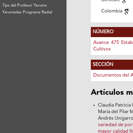
Cenicafé
Tips del Profesor Yarumo
Colombia
Yarumadas Programa Radial
NÚMERO
Avance 475 Estab
Cultivos
SECCIÓN
Documentos del 
Artículos m
Claudia Patrici
María del Pilar 
Andrés Unigarr
variedad de port
mayor calidad fí