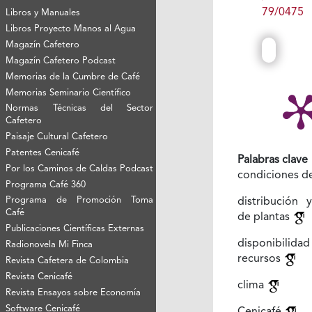
79/0475
Libros y Manuales
Libros Proyecto Manos al Agua
Magazín Cafetero
Magazín Cafetero Podcast
Memorias de la Cumbre de Café
Memorias Seminario Científico
Normas Técnicas del Sector
Cafetero
Paisaje Cultural Cafetero
Patentes Cenicafé
Palabras clave
Por los Caminos de Caldas Podcast
condiciones d
Programa Café 360
Programa de Promoción Toma
distribución 
Café
de plantas
Publicaciones Científicas Externas
disponibi
Radionovela Mi Finca
recursos
Revista Cafetera de Colombia
Revista Cenicafé
clima
Revista Ensayos sobre Economía
Software Cenicafé