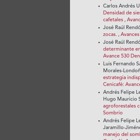
Carlos Andrés U
Densidad de sie
cafetales
,
Avanc
José Raúl Rend
zocas.
,
Avances
José Raúl Rend
determinante en
Avance 530 Den
Luis Fernando S
Morales-Londoñ
estrategia indis
Cenicafé: Avanc
Andrés Felipe L
Hugo Mauricio S
agroforestales 
Sombrío
Andrés Felipe L
Jaramillo-Jimén
manejo del somb