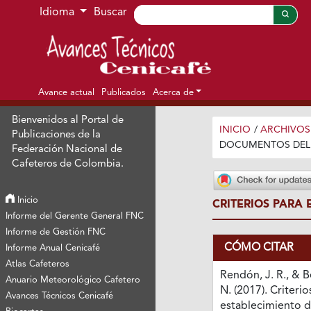
Ir al menú de navegación principal
Ir al contenido principal
Ir al pie de página del sitio
Idioma
Buscar
Avance actual
Publicados
Acerca de
Bienvenidos al Portal de
INICIO
/
ARCHIVOS
Publicaciones de la
DOCUMENTOS DEL
Federación Nacional de
Cafeteros de Colombia.
Inicio
CRITERIOS PARA 
Informe del Gerente General FNC
Informe de Gestión FNC
CÓMO CITAR
Informe Anual Cenicafé
Atlas Cafeteros
Rendón, J. R., & 
Anuario Meteorológico Cafetero
N. (2017). Criterio
Avances Técnicos Cenicafé
establecimiento d