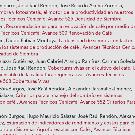
nigarro, José Raúl Rendón, José Ricardo Acuña-Zornosa,
mbra y fotosíntesis, el motor de la productividad en nuestros
es Técnicos Cenicafé: Avance 525 Densidad de Siembra
ón,
Recomendaciones para la renovación de café por medio d
 Técnicos Cenicafé: Avance 500 Renovación de Café
ón, Diego Fabián Montoya,
La densidad de siembra: un factor
 los sistemas de producción de café
,
Avances Técnicos Cenic
sidad de Siembra
alazar-Gutiérrez, Juan Gabriel Arango-Ramírez, Carmen Soled
o, José Raúl Rendón,
Coberturas vivas en el cultivo del café. 
pensable de la caficultura regenerativa
,
Avances Técnicos
e 568 Coberturas Vivas
eón-Burgos, José Raúl Rendón, Alexander Jaramillo-Jiménez,
alazar,
Criterios para el manejo del sombrío en sistemas
con café
,
Avances Técnicos Cenicafé: Avance 552 Criterios Par
eón-Burgos, Hugo Mauricio Salazar, José Raúl Rendón, Alexan
ez,
Estimación de indicadores de rendimiento y costos para el
río en Sistemas Agroforestales con Café
,
Avances Técnicos