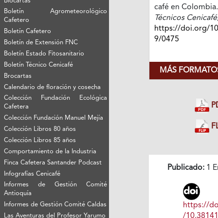
Biocartas
café en Colombia
Boletín Agrometeorológico
Técnicos Cenicafé
Cafetero
https://doi.org/1
Boletín Cafetero
9/0475
Boletín de Extensión FNC
Boletín Estado Fitosanitario
Boletín Técnico Cenicafé
MÁS FORMATOS
Brocartas
Calendario de floración y cosecha
Colección Fundación Ecológica
P
Cafetera
Colección Fundación Manuel Mejía
FL
Colección Libros 80 años
Colección Libros 85 años
Comportamiento de la Industria
Finca Cafetera Santander Podcast
Publicado:
1 E
Infografías Cenicafé
Informes de Gestión Comité
Antioquía
Informes de Gestión Comité Caldas
https://do
/10.3814
Las Aventuras del Profesor Yarumo