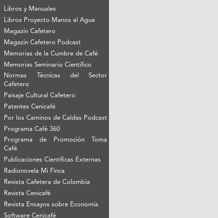
Libros y Manuales
Libros Proyecto Manos al Agua
Magazín Cafetero
Magazín Cafetero Podcast
Memorias de la Cumbre de Café
Memorias Seminario Científico
Normas Técnicas del Sector
Cafetero
Paisaje Cultural Cafetero
Patentes Cenicafé
Por los Caminos de Caldas Podcast
Programa Café 360
Programa de Promoción Toma
Café
Publicaciones Científicas Externas
Radionovela Mi Finca
Revista Cafetera de Colombia
Revista Cenicafé
Revista Ensayos sobre Economía
Software Cenicafé