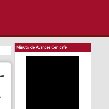
Minuto de Avances Cenicafé
 con
a