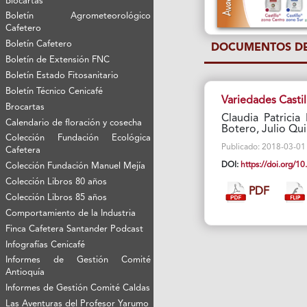
Biocartas
Boletín Agrometeorológico
Cafetero
Boletín Cafetero
DOCUMENTOS DE
Boletín de Extensión FNC
Boletín Estado Fitosanitario
Boletín Técnico Cenicafé
Variedades Castil
Brocartas
Claudia Patricia
Calendario de floración y cosecha
Botero, Julio Qu
Colección Fundación Ecológica
Publicado: 2018-03-01 V
Cafetera
DOI:
https://doi.org/
Colección Fundación Manuel Mejía
Colección Libros 80 años
PDF
Colección Libros 85 años
Comportamiento de la Industria
Finca Cafetera Santander Podcast
Infografías Cenicafé
Informes de Gestión Comité
Antioquía
Informes de Gestión Comité Caldas
Las Aventuras del Profesor Yarumo