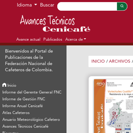
Ir al menú de navegación principal
Ir al contenido principal
Ir al pie de página del sitio
Idioma
Buscar
Avance actual
Publicados
Acerca de
Bienvenidos al Portal de
Publicaciones de la
INICIO
/
ARCHIVOS
Federación Nacional de
Cafeteros de Colombia.
Inicio
Informe del Gerente General FNC
Informe de Gestión FNC
Informe Anual Cenicafé
Atlas Cafeteros
Anuario Meteorológico Cafetero
Avances Técnicos Cenicafé