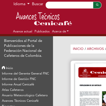
Ir al menú de navegación principal
Ir al contenido principal
Ir al pie de página del sitio
Idioma
Buscar
Avance actual
Publicados
Acerca de
Bienvenidos al Portal de
Publicaciones de la
INICIO
/
ARCHIVOS
Federación Nacional de
Cafeteros de Colombia.
Inicio
Informe del Gerente General FNC
Informe de Gestión FNC
Informe Anual Cenicafé
Atlas Cafeteros
Anuario Meteorológico Cafetero
Avances Técnicos Cenicafé