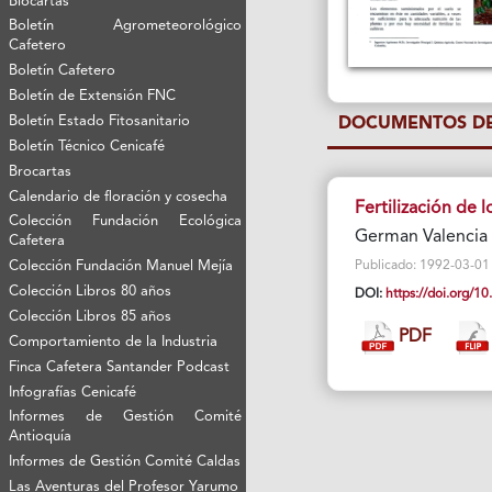
Biocartas
Boletín Agrometeorológico
Cafetero
Boletín Cafetero
Boletín de Extensión FNC
Boletín Estado Fitosanitario
DOCUMENTOS DE
Boletín Técnico Cenicafé
Brocartas
Calendario de floración y cosecha
Fertilización de l
Colección Fundación Ecológica
German Valencia 
Cafetera
Colección Fundación Manuel Mejía
Publicado: 1992-03-01 V
Colección Libros 80 años
DOI:
https://doi.org/
Colección Libros 85 años
PDF
Comportamiento de la Industria
Finca Cafetera Santander Podcast
Infografías Cenicafé
Informes de Gestión Comité
Antioquía
Informes de Gestión Comité Caldas
Las Aventuras del Profesor Yarumo