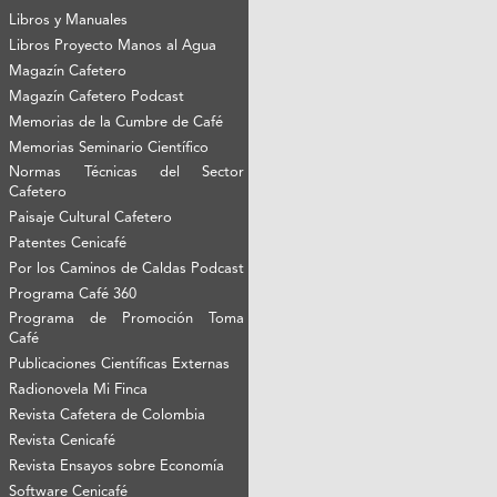
Libros y Manuales
Libros Proyecto Manos al Agua
Magazín Cafetero
Magazín Cafetero Podcast
Memorias de la Cumbre de Café
Memorias Seminario Científico
Normas Técnicas del Sector
Cafetero
Paisaje Cultural Cafetero
Patentes Cenicafé
Por los Caminos de Caldas Podcast
Programa Café 360
Programa de Promoción Toma
Café
Publicaciones Científicas Externas
Radionovela Mi Finca
Revista Cafetera de Colombia
Revista Cenicafé
Revista Ensayos sobre Economía
Software Cenicafé