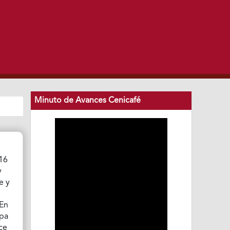
Minuto de Avances Cenicafé
 16
y
e y
 En
lpa
ce