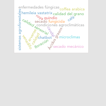
enfermedades fúngicas
coffea arabica
sistemas agroforestales
hemileia vastatrix
calidad del grano
roya
café
quindío
calidad sensorial
secado
fungicida
condiciones agroclimáticas
caudal
Ácidos grasos
arvense
calidad
venadillo
microclimas
chatbot
floración
secado mecánico