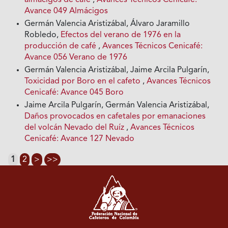
almácigos de café
,
Avances Técnicos Cenicafé:
Avance 049 Almácigos
Germán Valencia Aristizábal, Álvaro Jaramillo
Robledo,
Efectos del verano de 1976 en la
producción de café
,
Avances Técnicos Cenicafé:
Avance 056 Verano de 1976
Germán Valencia Aristizábal, Jaime Arcila Pulgarín,
Toxicidad por Boro en el cafeto
,
Avances Técnicos
Cenicafé: Avance 045 Boro
Jaime Arcila Pulgarín, Germán Valencia Aristizábal,
Daños provocados en cafetales por emanaciones
del volcán Nevado del Ruíz
,
Avances Técnicos
Cenicafé: Avance 127 Nevado
1
2
>
>>