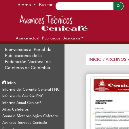
Ir al menú de navegación principal
Ir al contenido principal
Ir al pie de página del sitio
Idioma
Buscar
Avance actual
Publicados
Acerca de
Bienvenidos al Portal de
Publicaciones de la
INICIO
/
ARCHIVOS
Federación Nacional de
Cafeteros de Colombia.
Inicio
Informe del Gerente General FNC
Informe de Gestión FNC
Informe Anual Cenicafé
Atlas Cafeteros
Anuario Meteorológico Cafetero
Avances Técnicos Cenicafé