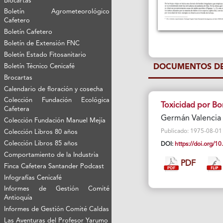
Biocartas
Boletín Agrometeorológico
Cafetero
Boletín Cafetero
Boletín de Extensión FNC
Boletín Estado Fitosanitario
Boletín Técnico Cenicafé
DOCUMENTOS DE
Brocartas
Calendario de floración y cosecha
Colección Fundación Ecológica
Toxicidad por Bor
Cafetera
Germán Valencia A
Colección Fundación Manuel Mejía
Publicado: 1975-08-01 V
Colección Libros 80 años
Colección Libros 85 años
DOI:
https://doi.org/
Comportamiento de la Industria
PDF
Finca Cafetera Santander Podcast
Infografías Cenicafé
Informes de Gestión Comité
Antioquía
Informes de Gestión Comité Caldas
Las Aventuras del Profesor Yarumo