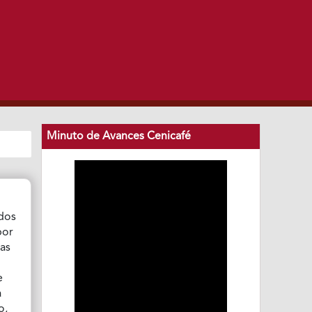
Minuto de Avances Cenicafé
ados
por
jas
e
a
o,