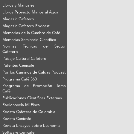
Libros y Manuales
Libros Proyecto Manos al Agua
Magazín Cafetero
Magazín Cafetero Podcast
Memorias de la Cumbre de Café
Memorias Seminario Científico
Normas Técnicas del Sector
Cafetero
Paisaje Cultural Cafetero
Patentes Cenicafé
Por los Caminos de Caldas Podcast
Programa Café 360
Programa de Promoción Toma
Café
Publicaciones Científicas Externas
Radionovela Mi Finca
Revista Cafetera de Colombia
Revista Cenicafé
Revista Ensayos sobre Economía
Software Cenicafé