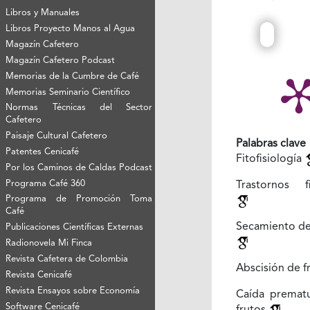
Libros y Manuales
Libros Proyecto Manos al Agua
Magazín Cafetero
Magazín Cafetero Podcast
Memorias de la Cumbre de Café
Memorias Seminario Científico
Normas Técnicas del Sector
Cafetero
Paisaje Cultural Cafetero
Palabras clave
Patentes Cenicafé
Fitofisiología
Por los Caminos de Caldas Podcast
Programa Café 360
Trastornos fi
Programa de Promoción Toma
Café
Secamiento de 
Publicaciones Científicas Externas
Radionovela Mi Finca
Revista Cafetera de Colombia
Abscisión de f
Revista Cenicafé
Revista Ensayos sobre Economía
Caída premat
Software Cenicafé