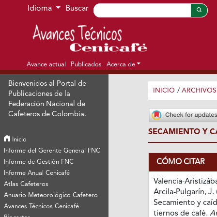
Ir al menú de navegación principal
Ir al contenido principal
Ir al pie de página del sitio
Idioma
Buscar
Avance actual
Publicados
Acerca de
Bienvenidos al Portal de
INICIO
/
ARCHIVOS
Publicaciones de la
Federación Nacional de
Cafeteros de Colombia.
SECAMIENTO Y C
Inicio
Informe del Gerente General FNC
CÓMO CITAR
Informe de Gestión FNC
Informe Anual Cenicafé
Valencia-Aristizába
Atlas Cafeteros
Arcila-Pulgarín, J. 
Anuario Meteorológico Cafetero
Secamiento y caíd
Avances Técnicos Cenicafé
tiernos de café.
A