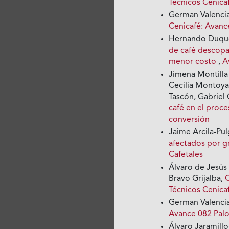
Técnicos Cenic
German Valencia
Cenicafé: Avance
Hernando Duque 
de café descopa
menor costo
,
A
Jimena Montilla 
Cecilia Montoya
Tascón, Gabrie
café en el proc
conversión
Jaime Arcila-Pul
afectados por g
Cafetales
Álvaro de Jesús
Bravo Grijalba,
Técnicos Cenica
German Valencia
Avance 082 Pal
Álvaro Jaramill