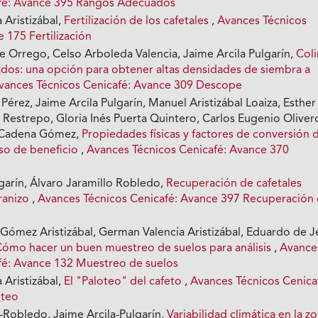
afé: Avance 395 Rangos Adecuados
 Aristizábal,
Fertilización de los cafetales
,
Avances Técnicos
 175 Fertilización
Orrego, Celso Arboleda Valencia, Jaime Arcila Pulgarín,
Col
dos: una opción para obtener altas densidades de siembra a
vances Técnicos Cenicafé: Avance 309 Descope
Pérez, Jaime Arcila Pulgarín, Manuel Aristizábal Loaiza, Esther
 Restrepo, Gloria Inés Puerta Quintero, Carlos Eugenio Oliver
l Cadena Gómez,
Propiedades físicas y factores de conversión 
eso de beneficio
,
Avances Técnicos Cenicafé: Avance 370
garín, Álvaro Jaramillo Robledo,
Recuperación de cafetales
ranizo
,
Avances Técnicos Cenicafé: Avance 397 Recuperación
 Gómez Aristizábal, German Valencia Aristizábal, Eduardo de J
Cómo hacer un buen muestreo de suelos para análisis
,
Avance
fé: Avance 132 Muestreo de suelos
 Aristizábal,
El "Paloteo" del cafeto
,
Avances Técnicos Cenica
oteo
o-Robledo, Jaime Arcila-Pulgarín,
Variabilidad climática en la z