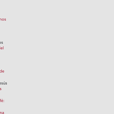
inos
os
del
 de
esús
s
fé:
ona