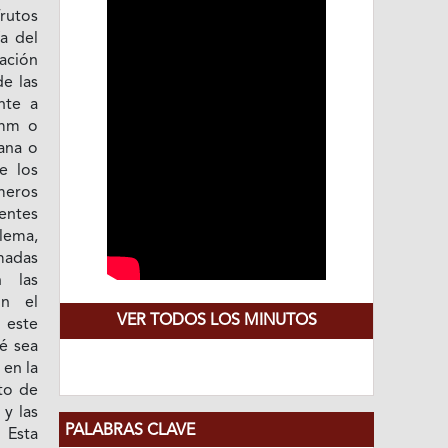
frutos
ía del
ación
e las
nte a
 mm o
ana o
e los
imeros
entes
lema,
madas
n las
ún el
VER TODOS LOS MINUTOS
 este
fé sea
 en la
to de
 y las
PALABRAS CLAVE
 Esta