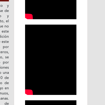
nto y
se de
to y
to, el
ue no
 este
ición
e este
s por
teros,
o, se
o por
iones
o una
10 de
to de
ego en
nuos,
nas.
s de