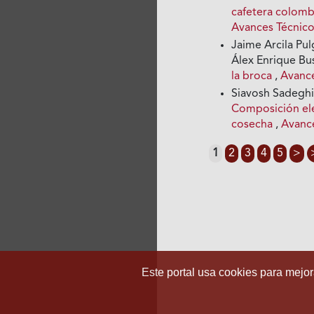
cafetera colombi
Avances Técnico
Jaime Arcila Pul
Álex Enrique Bus
la broca
,
Avance
Siavosh Sadeghia
Composición elem
cosecha
,
Avance
1
2
3
4
5
>
Este portal usa cookies para mejora