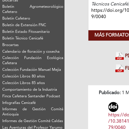
Biocartas
Técnicos Cenicafé
Boletín Agrometeorológico
https://doi.org/1
Cafetero
9/0040
Boletín Cafetero
Boletín de Extensión FNC
Boletín Estado Fitosanitario
MÁS FORMATOS
Boletín Técnico Cenicafé
Brocartas
Calendario de floración y cosecha
P
Colección Fundación Ecológica
Cafetera
FL
Colección Fundación Manuel Mejía
Colección Libros 80 años
Colección Libros 85 años
Comportamiento de la Industria
Publicado:
1 M
Finca Cafetera Santander Podcast
Infografías Cenicafé
Informes de Gestión Comité
Antioquía
https://do
Informes de Gestión Comité Caldas
/10.3814
79/0040
Las Aventuras del Profesor Yarumo