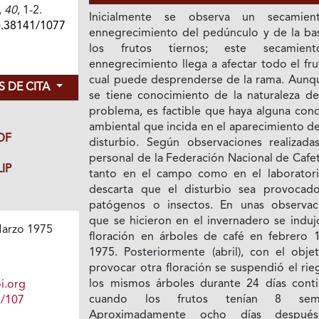
,
40
, 1-2.
Inicialmente se observa un secamie
0.38141/1077
ennegrecimiento del pedúnculo y de la ba
los frutos tiernos; este secamien
ennegrecimiento llega a afectar todo el fru
cual puede desprenderse de la rama. Aunq
 DE CITA
se tiene conocimiento de la naturaleza de
problema, es factible que haya alguna cond
ambiental que incida en el aparecimiento d
DF
disturbio. Según observaciones realizada
personal de la Federación Nacional de Cafe
IP
tanto en el campo como en el laboratori
descarta que el disturbio sea provocad
patógenos o insectos. En unas observac
que se hicieron en el invernadero se induj
arzo 1975
floración en árboles de café en febrero 
1975. Posteriormente (abril), con el obje
provocar otra floración se suspendió el ri
los mismos árboles durante 24 días conti
i.org
cuando los frutos tenían 8 sema
1/107
Aproximadamente ocho días despué