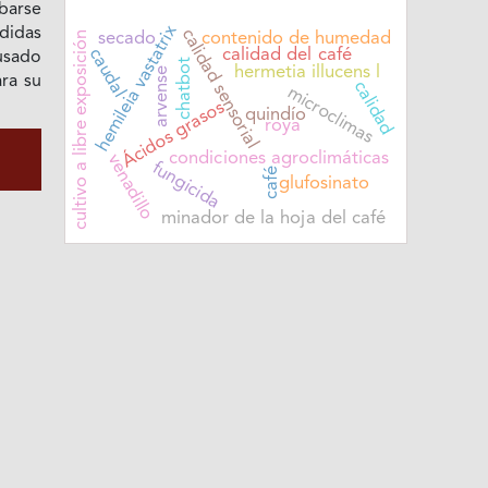
barse
hemileia vastatrix
idas
calidad sensorial
cultivo a libre exposición
secado
contenido de humedad
caudal
calidad del café
usado
chatbot
hermetia illucens l
arvense
ra su
calidad
microclimas
Ácidos grasos
quindío
roya
condiciones agroclimáticas
venadillo
fungicida
café
glufosinato
minador de la hoja del café