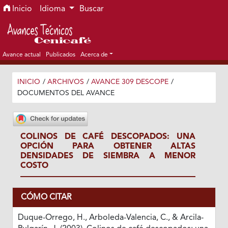
Ir al menú de navegación principal
Ir al contenido principal
Ir al pie de página del sitio
Inicio
Idioma
Buscar
Avance actual
Publicados
Acerca de
INICIO
/
ARCHIVOS
/
AVANCE 309 DESCOPE
/
DOCUMENTOS DEL AVANCE
COLINOS DE CAFÉ DESCOPADOS: UNA
OPCIÓN PARA OBTENER ALTAS
DENSIDADES DE SIEMBRA A MENOR
COSTO
CÓMO CITAR
Duque-Orrego, H., Arboleda-Valencia, C., & Arcila-