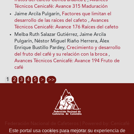
frutos del cafeto Coffea arabica L
,
Avances
Técnicos Cenicafé: Avance 315 Maduración
Jaime Arcila Pulgarín,
Factores que limitan el
desarrollo de las raíces del cafeto
,
Avances
Técnicos Cenicafé: Avance 176 Raíces del cafeto
Melba Ruth Salazar Gutiérrez, Jaime Arcila
Pulgarín, Néstor Miguel Riaño Herrera, Álex
Enrique Bustillo Pardey,
Crecimiento y desarrollo
del fruto del café y su relación con la broca
,
Avances Técnicos Cenicafé: Avance 194 Fruto de
café
1
2
3
4
5
>
>>
Federación Nacional de Cafeteros
| Powered by: Cenicafé
Este portal usa cookies para mejorar su experiencia de