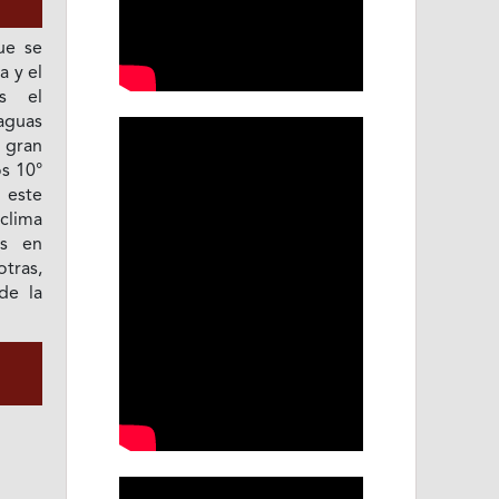
ue se
a y el
es el
aguas
 gran
os 10°
 este
clima
as en
tras,
de la