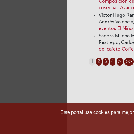
Composición elem
cosecha
,
Avance
Víctor Hugo Ram
Andrés Valencia
eventos El Niño
Sandra Milena M
Restrepo, Carlo
del cafeto Coffe
1
2
3
4
>
>>
Este portal usa cookies para mejora