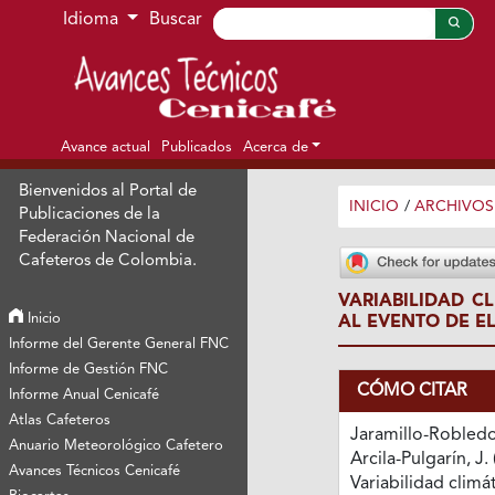
Ir al menú de navegación principal
Ir al contenido principal
Ir al pie de página del sitio
Idioma
Buscar
Avance actual
Publicados
Acerca de
Bienvenidos al Portal de
INICIO
/
ARCHIVOS
Publicaciones de la
Federación Nacional de
Cafeteros de Colombia.
VARIABILIDAD C
Inicio
AL EVENTO DE EL
Informe del Gerente General FNC
Informe de Gestión FNC
CÓMO CITAR
Informe Anual Cenicafé
Atlas Cafeteros
Jaramillo-Robledo
Anuario Meteorológico Cafetero
Arcila-Pulgarín, J. 
Avances Técnicos Cenicafé
Variabilidad climá