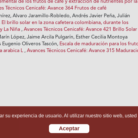
ental de los frutos de café y extracción de nutrientes por la
s Técnicos Cenicafé: Avance 364 Frutos de café
írez, Alvaro Jaramillo-Robledo, Andrés Javier Peña, Julián
,
El brillo solar en la zona cafetera colombiana, durante los
 y La Niña
,
Avances Técnicos Cenicafé: Avance 421 Brillo Solar
arín López, Jaime Arcila Pulgarín, Esther Cecilia Montoya
s Eugenio Oliveros Tascón,
Escala de maduración para los frut
a arabica L
,
Avances Técnicos Cenicafé: Avance 315 Maduraci
r su experiencia de usuario. Al utilizar nuestro sitio web, usted
Aceptar