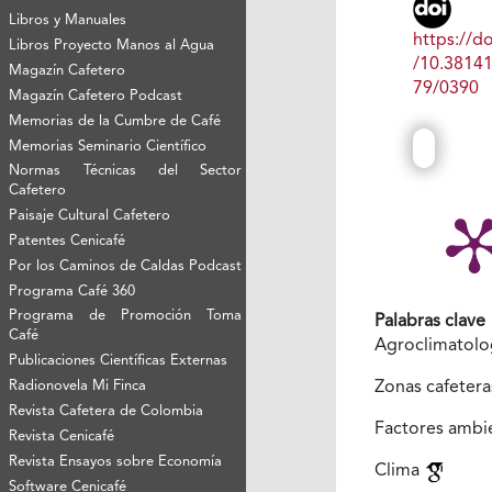
Libros y Manuales
https://do
Libros Proyecto Manos al Agua
/10.3814
Magazín Cafetero
79/0390
Magazín Cafetero Podcast
Memorias de la Cumbre de Café
Memorias Seminario Científico
Normas Técnicas del Sector
Cafetero
Paisaje Cultural Cafetero
Patentes Cenicafé
Por los Caminos de Caldas Podcast
Programa Café 360
Programa de Promoción Toma
Palabras clave
Café
Agroclimatolo
Publicaciones Científicas Externas
Radionovela Mi Finca
Zonas cafeter
Revista Cafetera de Colombia
Factores ambi
Revista Cenicafé
Revista Ensayos sobre Economía
Clima
Software Cenicafé