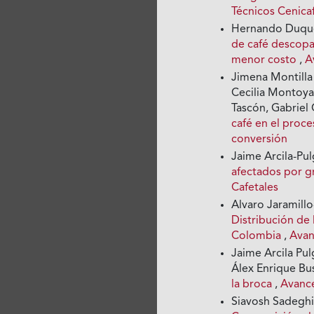
Técnicos Cenic
Hernando Duque 
de café descopa
menor costo
,
A
Jimena Montilla 
Cecilia Montoya
Tascón, Gabrie
café en el proc
conversión
Jaime Arcila-Pul
afectados por g
Cafetales
Alvaro Jaramillo
Distribución de l
Colombia
,
Avan
Jaime Arcila Pul
Álex Enrique Bus
la broca
,
Avance
Siavosh Sadeghia