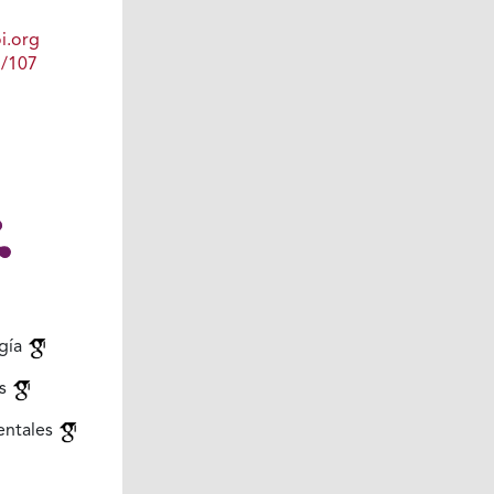
i.org
1/107
gía
as
entales