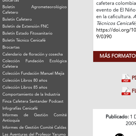
Biocartas
cafetera colombia
Boletín Agrometeorológico
evento de El Niño
Cafetero
en la caficultura.
A
Boletín Cafetero
Técnicos Cenicafé
Boletín de Extensión FNC
https://doi.org/1
Boletín Estado Fitosanitario
9/0390
Boletín Técnico Cenicafé
Brocartas
Calendario de floración y cosecha
MÁS FORMATOS
Colección Fundación Ecológica
Cafetera
Colección Fundación Manuel Mejía
P
Colección Libros 80 años
Colección Libros 85 años
FL
Comportamiento de la Industria
Finca Cafetera Santander Podcast
Infografías Cenicafé
Informes de Gestión Comité
Publicado:
1 
Antioquía
200
Informes de Gestión Comité Caldas
Las Aventuras del Profesor Yarumo