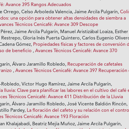
afé: Avance 395 Rangos Adecuados
Orrego, Celso Arboleda Valencia, Jaime Arcila Pulgarín,
Col
dos: una opción para obtener altas densidades de siembra a
vances Técnicos Cenicafé: Avance 309 Descope
Pérez, Jaime Arcila Pulgarín, Manuel Aristizábal Loaiza, Esther
 Restrepo, Gloria Inés Puerta Quintero, Carlos Eugenio Oliver
l Cadena Gómez,
Propiedades físicas y factores de conversión 
eso de beneficio
,
Avances Técnicos Cenicafé: Avance 370
garín, Álvaro Jaramillo Robledo,
Recuperación de cafetales
ranizo
,
Avances Técnicos Cenicafé: Avance 397 Recuperación
-Robledo, Víctor Hugo Ramírez, Jaime Arcila Pulgarín,
a lluvia: Clave para planificar las labores en el cultivo del café 
ces Técnicos Cenicafé: Avance 411 Distribución de la Lluvia
garín, Álvaro Jaramillo Robledo, José Vicente Baldión Rincón,
tillo Pardey,
La floración del cafeto y su relación con el contr
s Técnicos Cenicafé: Avance 193 Floración
n Khalajabadi, Beatriz Mejía Muñoz, Jaime Arcila Pulgarín,