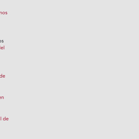
inos
os
del
 de
en
ol de