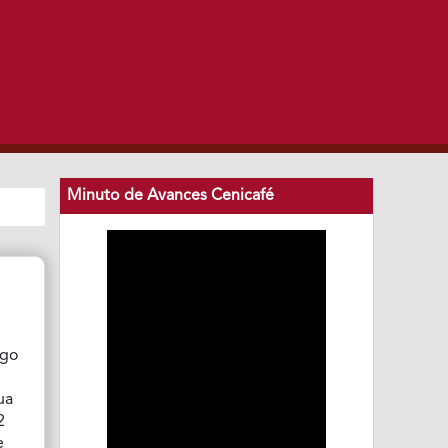
Minuto de Avances Cenicafé
ego
ua
2
e