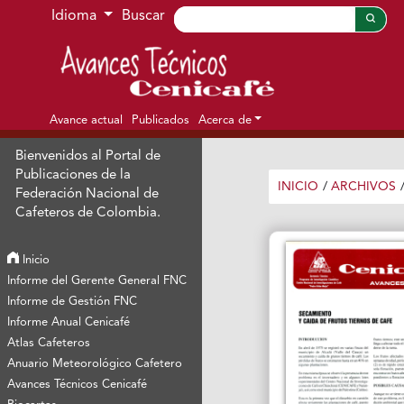
Ir al menú de navegación principal
Ir al contenido principal
Ir al pie de página del sitio
Idioma
Buscar
Avance actual
Publicados
Acerca de
Bienvenidos al Portal de
Publicaciones de la
INICIO
/
ARCHIVOS
Federación Nacional de
Cafeteros de Colombia.
Inicio
Informe del Gerente General FNC
Informe de Gestión FNC
Informe Anual Cenicafé
Atlas Cafeteros
Anuario Meteorológico Cafetero
Avances Técnicos Cenicafé