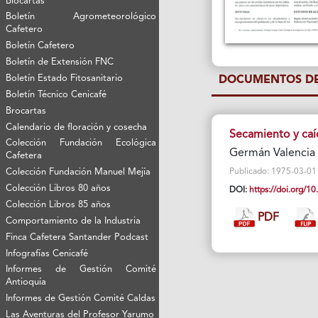
Biocartas
Boletín Agrometeorológico
Cafetero
Boletín Cafetero
Boletín de Extensión FNC
Boletín Estado Fitosanitario
DOCUMENTOS DE
Boletín Técnico Cenicafé
Brocartas
Calendario de floración y cosecha
Secamiento y caíd
Colección Fundación Ecológica
Germán Valencia A
Cafetera
Colección Fundación Manuel Mejía
Publicado: 1975-03-01 Vi
Colección Libros 80 años
DOI:
https://doi.org/
Colección Libros 85 años
PDF
Comportamiento de la Industria
Finca Cafetera Santander Podcast
Infografías Cenicafé
Informes de Gestión Comité
Antioquía
Informes de Gestión Comité Caldas
Las Aventuras del Profesor Yarumo