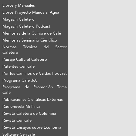
Libros y Manuales
Libros Proyecto Manos al Agua
Magazín Cafetero
Magazín Cafetero Podcast
Memorias de la Cumbre de Café
Memorias Seminario Científico
Normas Técnicas del Sector
Cafetero
Paisaje Cultural Cafetero
Patentes Cenicafé
Por los Caminos de Caldas Podcast
Programa Café 360
Programa de Promoción Toma
Café
Publicaciones Científicas Externas
Radionovela Mi Finca
Revista Cafetera de Colombia
Revista Cenicafé
Revista Ensayos sobre Economía
Software Cenicafé