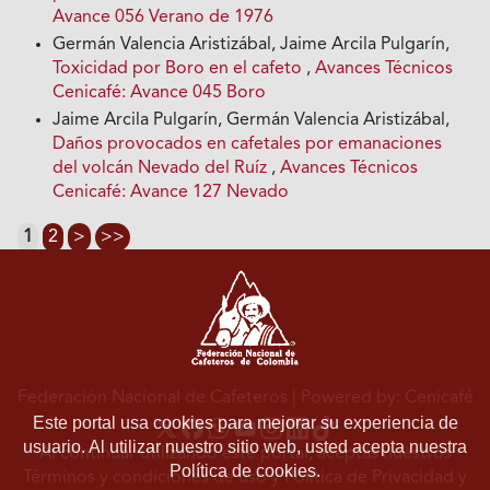
Avance 056 Verano de 1976
Germán Valencia Aristizábal, Jaime Arcila Pulgarín,
Toxicidad por Boro en el cafeto
,
Avances Técnicos
Cenicafé: Avance 045 Boro
Jaime Arcila Pulgarín, Germán Valencia Aristizábal,
Daños provocados en cafetales por emanaciones
del volcán Nevado del Ruíz
,
Avances Técnicos
Cenicafé: Avance 127 Nevado
1
2
>
>>
Federación Nacional de Cafeteros
| Powered by: Cenicafé
Este portal usa cookies para mejorar su experiencia de
usuario. Al utilizar nuestro sitio web, usted acepta nuestra
Al continuar utilizando este portal, aceptas nuestros
Política de cookies.
Términos y condiciones de uso
y
Política de Privacidad y