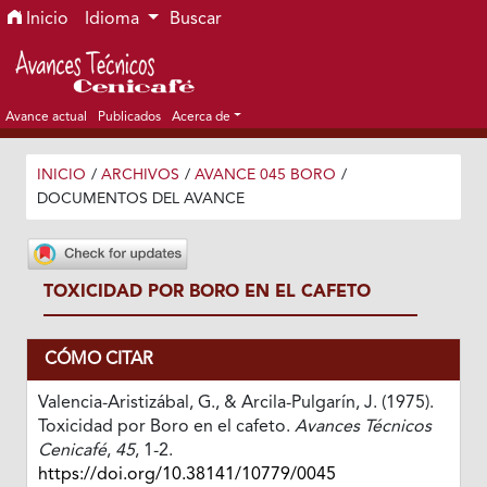
Ir al menú de navegación principal
Ir al contenido principal
Ir al pie de página del sitio
Inicio
Idioma
Buscar
Avance actual
Publicados
Acerca de
INICIO
/
ARCHIVOS
/
AVANCE 045 BORO
/
DOCUMENTOS DEL AVANCE
TOXICIDAD POR BORO EN EL CAFETO
CÓMO CITAR
Valencia-Aristizábal, G., & Arcila-Pulgarín, J. (1975).
Toxicidad por Boro en el cafeto.
Avances Técnicos
Cenicafé
,
45
, 1-2.
https://doi.org/10.38141/10779/0045