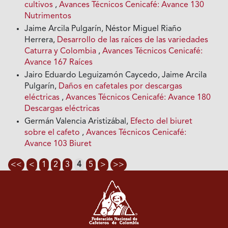
cultivos
,
Avances Técnicos Cenicafé: Avance 130
Nutrimentos
Jaime Arcila Pulgarín, Néstor Miguel Riaño
Herrera,
Desarrollo de las raíces de las variedades
Caturra y Colombia
,
Avances Técnicos Cenicafé:
Avance 167 Raíces
Jairo Eduardo Leguizamón Caycedo, Jaime Arcila
Pulgarín,
Daños en cafetales por descargas
eléctricas
,
Avances Técnicos Cenicafé: Avance 180
Descargas eléctricas
Germán Valencia Aristizábal,
Efecto del biuret
sobre el cafeto
,
Avances Técnicos Cenicafé:
Avance 103 Biuret
<<
<
1
2
3
4
5
>
>>