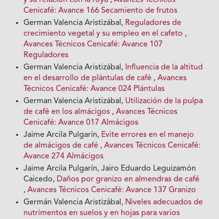
y su relación con la roya
,
Avances Técnicos
Cenicafé: Avance 166 Secamiento de frutos
German Valencia Aristizábal,
Reguladores de
crecimiento vegetal y su empleo en el cafeto
,
Avances Técnicos Cenicafé: Avance 107
Reguladores
German Valencia Aristizábal,
Influencia de la altitud
en el desarrollo de plántulas de café
,
Avances
Técnicos Cenicafé: Avance 024 Plántulas
German Valencia Aristizábal,
Utilización de la pulpa
de café en los almácigos
,
Avances Técnicos
Cenicafé: Avance 017 Almácigos
Jaime Arcila Pulgarín,
Evite errores en el manejo
de almácigos de café
,
Avances Técnicos Cenicafé:
Avance 274 Almácigos
Jaime Arcila Pulgarín, Jairo Eduardo Leguizamón
Caicedo,
Daños por granizo en almendras de café
,
Avances Técnicos Cenicafé: Avance 137 Granizo
Germán Valencia Aristizábal,
Niveles adecuados de
nutrimentos en suelos y en hojas para varios