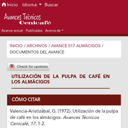
Ir al menú de navegación principal
Ir al contenido principal
Ir al pie de página del sitio
Inicio
Idioma
Buscar
Avance actual
Publicados
Acerca de
INICIO
/
ARCHIVOS
/
AVANCE 017 ALMÁCIGOS
/
DOCUMENTOS DEL AVANCE
UTILIZACIÓN DE LA PULPA DE CAFÉ EN
LOS ALMÁCIGOS
CÓMO CITAR
Valencia-Aristizábal, G. (1972). Utilización de la pulpa
de café en los almácigos.
Avances Técnicos
Cenicafé
,
17
, 1-2.