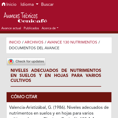
Ir al menú de navegación principal
Ir al contenido principal
Ir al pie de página del sitio
Inicio
Idioma
Buscar
Avance actual
Publicados
Acerca de
INICIO
/
ARCHIVOS
/
AVANCE 130 NUTRIMENTOS
/
DOCUMENTOS DEL AVANCE
NIVELES ADECUADOS DE NUTRIMENTOS
EN SUELOS Y EN HOJAS PARA VARIOS
CULTIVOS
CÓMO CITAR
Valencia-Aristizábal, G. (1986). Niveles adecuados de
nutrimentos en suelos y en hojas para varios