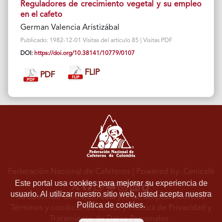
Reguladores de crecimiento vegetal y su empleo
en el cafeto
German Valencia Aristizábal
Publicado: 1982-12-01 Visitas del artículo 85 | Visitas PDF
DOI:
https://doi.org/10.38141/10779/0107
FLIP
PDF
Federación Nacional de Cafeteros
| Powered by: Cenicafé
Este portal usa cookies para mejorar su experiencia de
usuario. Al utilizar nuestro sitio web, usted acepta nuestra
Al continuar utilizando este portal, aceptas nuestros
Política de cookies.
Términos y condiciones de uso
y
Política de Privacidad y
Tratamiento de Datos Personales
.